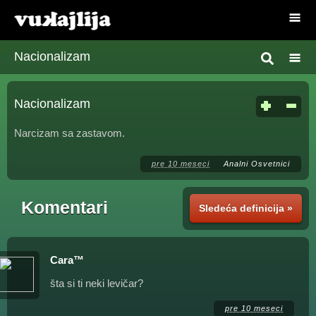
Nacionalizam
Nacionalizam
Narcizam sa zastavom.
pre 10 meseci
Analni Osvetnici
Komentari
Sledeća definicija »
Cara™
šta si ti neki levičar?
pre 10 meseci