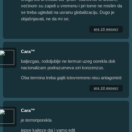
većinom su zapeli u vremenu i pri tome ne mislim da
se treba ugledati na usranu globalizaciju. Dugo je
objašnjavati, ne da mi se.
pre 10 meseci
Cara™
baljezgas, rodoljublje ne termun uzeg oorekla dok
nacionalizam podrazumeva siri konzenzus.
Oba termina treba gajiti istovremeno nisu antagonisti
pre 10 meseci
Cara™
je termin
porekla
jepse kajteze daj i vamo edit