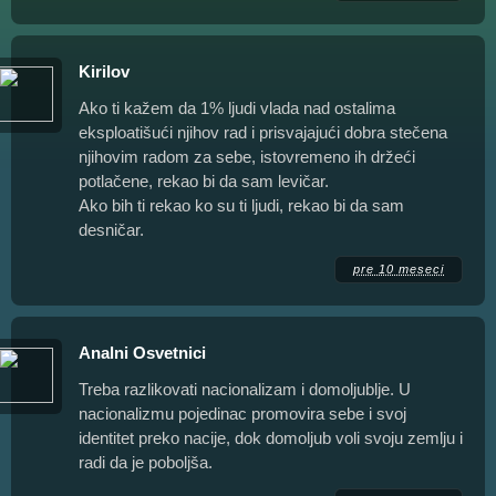
Kirilov
Ako ti kažem da 1% ljudi vlada nad ostalima
eksploatišući njihov rad i prisvajajući dobra stečena
njihovim radom za sebe, istovremeno ih držeći
potlačene, rekao bi da sam levičar.
Ako bih ti rekao ko su ti ljudi, rekao bi da sam
desničar.
pre 10 meseci
Analni Osvetnici
Treba razlikovati nacionalizam i domoljublje. U
nacionalizmu pojedinac promovira sebe i svoj
identitet preko nacije, dok domoljub voli svoju zemlju i
radi da je poboljša.