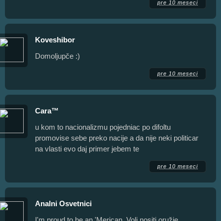
pre 10 meseci
Koveshibor
Domoljupče :)
pre 10 meseci
Cara™
u kom to nacionalizmu pojedniac po difoltu
promovise sebe preko nacije a da nije neki politicar
na vlasti evo daj primer jebem te
pre 10 meseci
Analni Osvetnici
I'm proud to be an 'Merican. Voli nositi oružje,