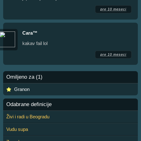
pre 10 meseci
Cara™
kakav fail lol
pre 10 meseci
Omiljeno za (1)
Granon
Odabrane definicije
Živi i radi u Beogradu
Vudu supa