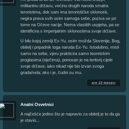
militantnu državu, većinu drugih naroda smatra
teroristima, dok sam ima terorističke sklonosti,
negira prava svih osim samoga sebe, poziva se pri
tome na Očeve nacije. Nema vlastitih uspjeha, pa se
identificira s imperijalnim sklonostima svoje države.
U bilo kojoj zemlji Ex-Yu, osim možda Slovenije, Bog,
obitelj i pripadnik toga naroda Ex-Yu. Istodobno, misli
samo na sebe, vjeru prakticira samo teoretskim
proglasima (riječima), ponosan je na teritorij cijele
svoje države, iako nikad nije bio izvan svoga
grada/sela; ako i je, čudni su mu.
pre 10 meseci
Analni Osvetnici
A najčešće jedino što je napravio za obitelj je to da ga
je stavio...