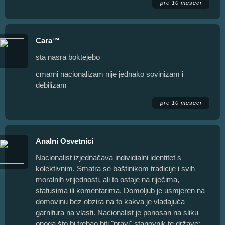
pre 10 meseci
Cara™
sta nasra boktejebo
cmarni nacionalizam nije jednako sovinizam i
debilizam
pre 10 meseci
Analni Osvetnici
Nacionalist izjednačava individialni identitet s
kolektivnim. Smatra se baštinikom tradicije i svih
moralnih vrijednosti, ali to ostaje na riječima,
statusima ili komentarima. Domoljub je usmjeren na
domovinu bez obzira na to kakva je vladajuća
garnitura na vlasti. Nacionalist je ponosan na sliku
onoga što bi trebao biti "pravi" stanovnik te države;