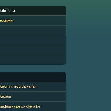
finicije
 Beogradu
kakim i neću da kakim!
 kažem
nađem dupe sa obe ruke