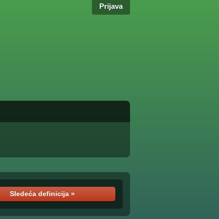
Prijava
Sledeća definicija »