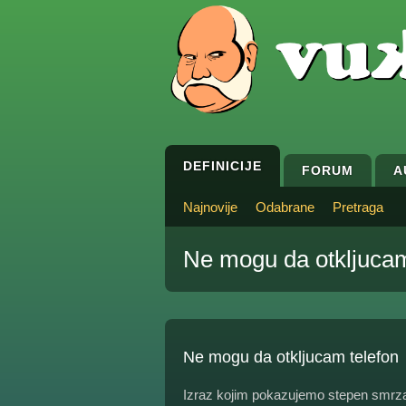
DEFINICIJE
FORUM
A
Najnovije
Odabrane
Pretraga
Ne mogu da otkljucam
Ne mogu da otkljucam telefon
Izraz kojim pokazujemo stepen smrza