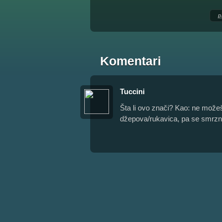
p
Komentari
Tuccini
Šta li ovo znači? Kao: ne možeš
džepova/rukavica, pa se smrzneš