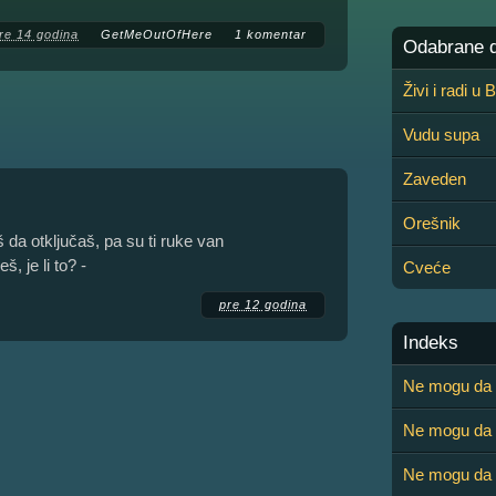
re 14 godina
GetMeOutOfHere
1 komentar
Odabrane de
Živi i radi u
Vudu supa
Zaveden
Orešnik
 da otključaš, pa su ti ruke van
, je li to? -
Cveće
pre 12 godina
Indeks
Ne mogu da 
Ne mogu da
Ne mogu da 