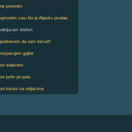
ne primetim
prostim caru što je Aljasku prodao
tkljucam telefon
podnesem da sam treća!!!
rasparujem gajbe
se istaknem
e jurim po putu
se karam sa seljacima