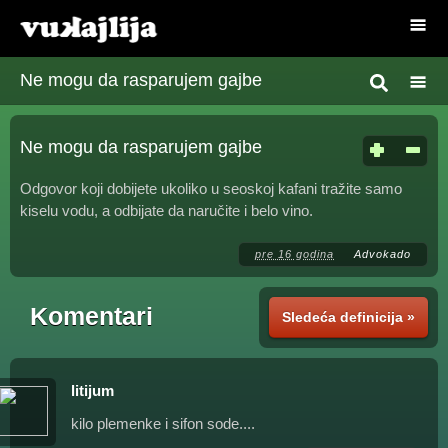
Ne mogu da rasparujem gajbe
Ne mogu da rasparujem gajbe
Odgovor koji dobijete ukoliko u seoskoj kafani tražite samo
kiselu vodu, a odbijate da naručite i belo vino.
pre 16 godina
Advokado
Komentari
Sledeća definicija »
litijum
kilo plemenke i sifon sode....