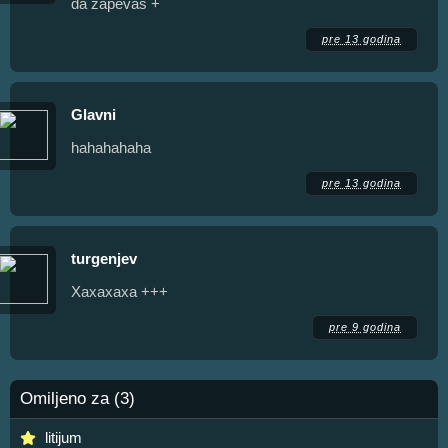
da zapevaš +
pre 13 godina
Glavni
hahahahaha
pre 13 godina
turgenjev
Хахахаха +++
pre 9 godina
Omiljeno za (3)
litijum