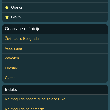
Granon
Glavni
Odabrane definicije
Živi i radi u Beogradu
Vudu supa
Zaveden
Orešnik
Cveće
Indeks
Ne mogu da nađem dupe sa obe ruke
Ne mogu da ne primetim