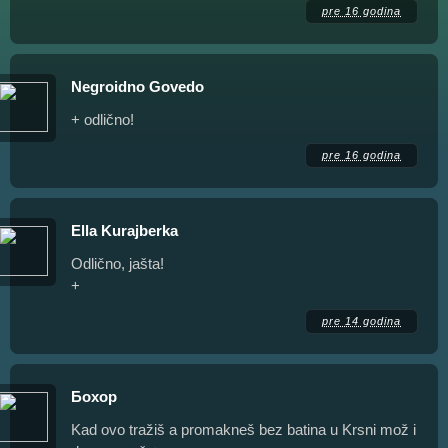
pre 16 godina
Negroidno Govedo
+ odlično!
pre 16 godina
Ella Kurajberka
Odlično, jašta!
+
pre 14 godina
Бохор
Kad ovo tražiš a promakneš bez batina u Krsni mož i