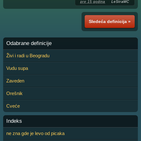
pre 15 godina
LeStraMC
Sledeća definicija »
Odabrane definicije
Živi i radi u Beogradu
Vudu supa
Zaveden
Orešnik
Cveće
Indeks
ne zna gde je levo od picaka