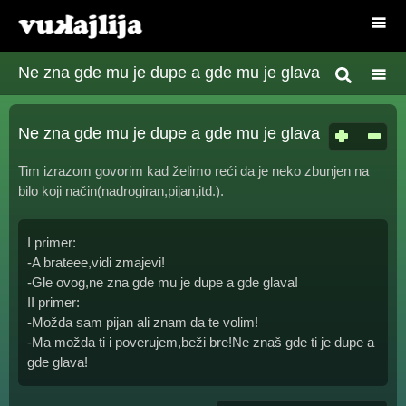
Ne zna gde mu je dupe a gde mu je glava
Ne zna gde mu je dupe a gde mu je glava
Tim izrazom govorim kad želimo reći da je neko zbunjen na
bilo koji način(nadrogiran,pijan,itd.).
I primer:
-A brateee,vidi zmajevi!
-Gle ovog,ne zna gde mu je dupe a gde glava!
II primer:
-Možda sam pijan ali znam da te volim!
-Ma možda ti i poverujem,beži bre!Ne znaš gde ti je dupe a
gde glava!