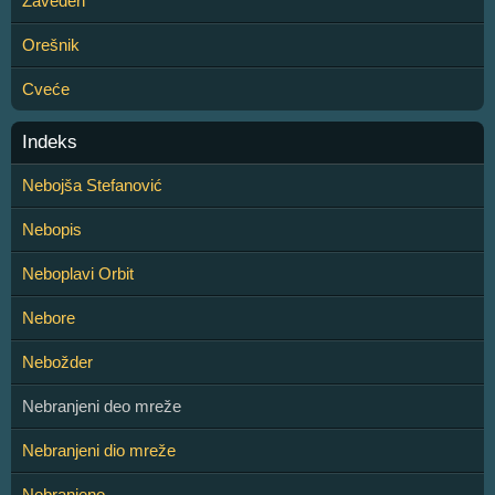
Zaveden
Orešnik
Cveće
Indeks
Nebojša Stefanović
Nebopis
Neboplavi Orbit
Nebore
Nebožder
Nebranjeni deo mreže
Nebranjeni dio mreže
Nebranjeno