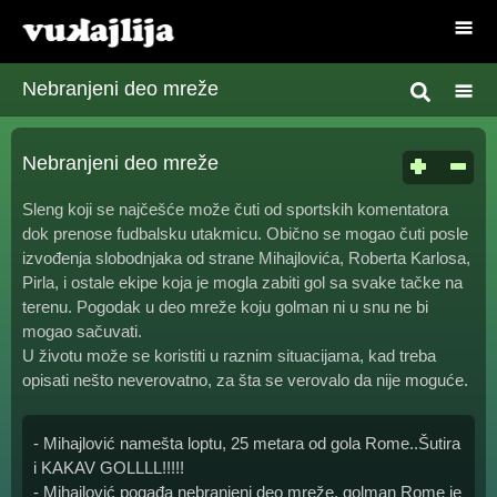
Nebranjeni deo mreže
Nebranjeni deo mreže
Sleng koji se najčešće može čuti od sportskih komentatora
dok prenose fudbalsku utakmicu. Obično se mogao čuti posle
izvođenja slobodnjaka od strane Mihajlovića, Roberta Karlosa,
Pirla, i ostale ekipe koja je mogla zabiti gol sa svake tačke na
terenu. Pogodak u deo mreže koju golman ni u snu ne bi
mogao sačuvati.
U životu može se koristiti u raznim situacijama, kad treba
opisati nešto neverovatno, za šta se verovalo da nije moguće.
- Mihajlović namešta loptu, 25 metara od gola Rome..Šutira
i KAKAV GOLLLL!!!!!
- Mihajlović pogađa nebranjeni deo mreže, golman Rome je