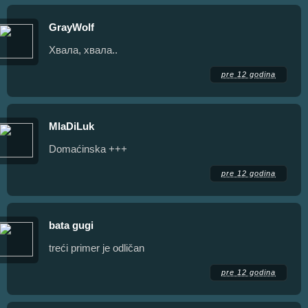
GrayWolf
Хвала, хвала..
pre 12 godina
MlaDiLuk
Domaćinska +++
pre 12 godina
bata gugi
treći primer je odličan
pre 12 godina