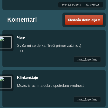
pre 12 godina
GrayWolf
Komentari
Sledeća definicija »
Чеги
Sviđa mi se defka. Treći primer začinio :)
+++
pre 12 godina
Klinkenštajn
Može, izraz ima dobru upotrebnu vrednost.
+
pre 12 godina