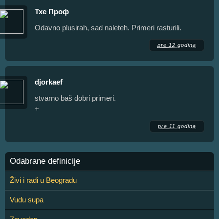
Тхе Проф
Odavno plusirah, sad naleteh. Primeri rasturili.
pre 12 godina
djorkaef
stvarno baš dobri primeri.
+
pre 11 godina
Odabrane definicije
Živi i radi u Beogradu
Vudu supa