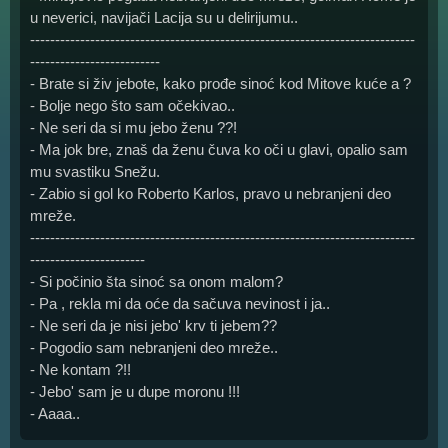
u neverici, navijači Lacija su u delirijumu..
-----------------------------------------------------------------------------
--------------------------
- Brate si živ jebote, kako prođe sinoć kod Mitove kuće a ?
- Bolje nego što sam očekivao..
- Ne seri da si mu jebo ženu ??!
- Ma jok bre, znaš da ženu čuva ko oči u glavi, opalio sam
mu svastiku Snežu.
- Zabio si gol ko Roberto Karlos, pravo u nebranjeni deo
mreže.
-----------------------------------------------------------------------------
-----------------------
- Si počinio šta sinoć sa onom malom?
- Pa , rekla mi da oće da sačuva nevinost i ja..
- Ne seri da je nisi jebo' krv ti jebem??
- Pogodio sam nebranjeni deo mreže..
- Ne kontam ?!!
- Jebo' sam je u dupe moronu !!!
- Aaaa..