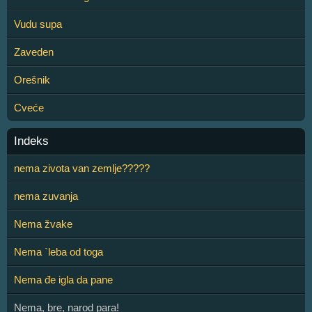
Vudu supa
Zaveden
Orešnik
Cveće
Indeks
nema zivota van zemlje?????
nema zuvanja
Nema žvake
Nema `leba od toga
Nema đe igla da pane
Nema, bre, narod para!