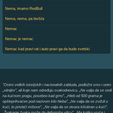
Nema, imamo RedBull
Nema, nema, pa bivši/a
Nemac
Nemac je nemac
Nemac kad pravi rat i auto pravi ga da bude svetski
"Osimi velikih istorijskih i nacionalnih zabluda, podložni smo i onim
„sitnijim”, ali koje nam određuju svakodnevicu. „Ne valja da se sedi
na kućnom pragu, posebno kad grmi”, „Hleb od 500 grama je
opšteprihvaćen pod nazivom kilo hleba”, „Ne valja da se zviždi u
kući, to privlači miševe”, „Ne valja da se otvara kišobran u kući”,
„Žvakanje žvaka može da deformiše vilicu”, „Ma koliko vruće i