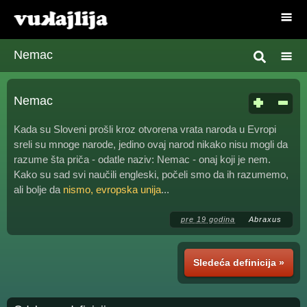
Nemac
Nemac
Kada su Sloveni prošli kroz otvorena vrata naroda u Evropi
sreli su mnoge narode, jedino ovaj narod nikako nisu mogli da
razume šta priča - odatle naziv: Nemac - onaj koji je nem.
Kako su sad svi naučili engleski, počeli smo da ih razumemo,
ali bolje da
nismo, evropska unija
...
pre 19 godina
Abraxus
Sledeća definicija »