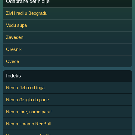
Odabrane definicije
Živi i radi u Beogradu
Vudu supa
Zaveden
Orešnik
Cveće
Indeks
Nema `leba od toga
Nema đe igla da pane
Nema, bre, narod para!
Nema, imamo RedBull