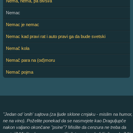
Nema, nema, pa bivši/a
Nemac
Nemac je nemac
Nemac kad pravi rat i auto pravi ga da bude svetski
Nemač kola
Nemač para na (od)moru
Nemač pojma
"Jedan od 'onih' sajtova (za ljude sklone crnjaku - mislim na humor,
ne na vino). Poželite ponekad da se nasmejete kao Draguljupče
nakon valjano okončane "psine"? Mislite da cenzura ne treba da