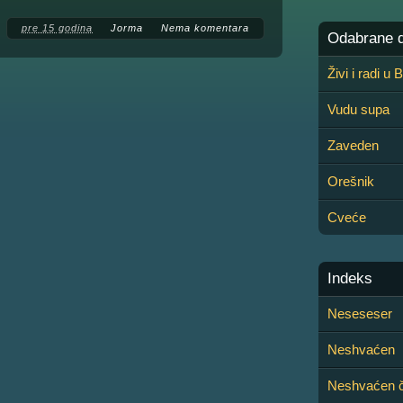
pre 15 godina
Jorma
Nema komentara
Odabrane de
Živi i radi u
Vudu supa
Zaveden
Orešnik
Cveće
Indeks
Neseseser
Neshvaćen
Neshvaćen 