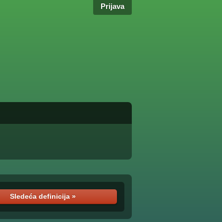
Prijava
Sledeća definicija »