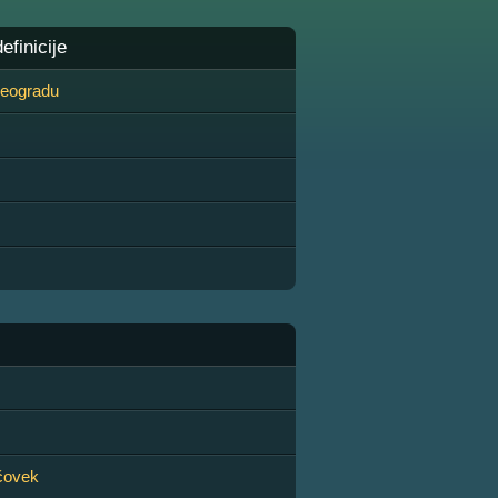
finicije
 Beogradu
čovek