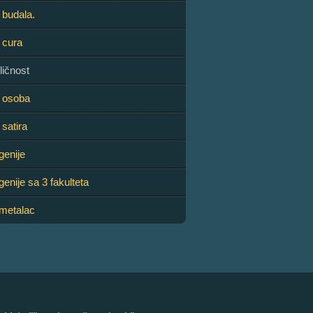
budala.
 cura
ičnost
 osoba
satira
genije
enije sa 3 fakulteta
metalac