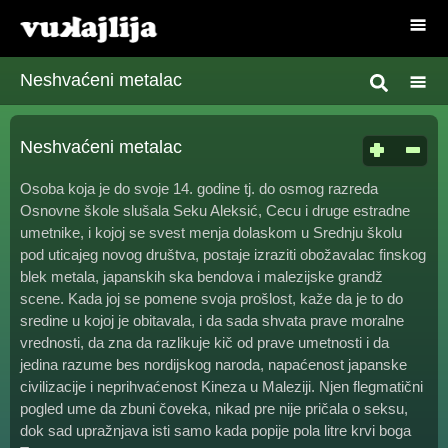
Neshvaćeni metalac
Neshvaćeni metalac
Osoba koja je do svoje 14. godine tj. do osmog razreda
Osnovne škole slušala Seku Aleksić, Cecu i druge estradne
umetnike, i kojoj se svest menja dolaskom u Srednju školu
pod uticajeg novog društva, postaje izraziti obožavalac finskog
blek metala, japanskih ska bendova i malezijske grandž
scene. Kada joj se pomene svoja prošlost, kaže da je to do
sredine u kojoj je obitavala, i da sada shvata prave moralne
vrednosti, da zna da razlikuje kič od prave umetnosti i da
jedina razume bes nordijskog naroda, napaćenost japanske
civilizacije i neprihvaćenost Kineza u Maleziji. Njen flegmatični
pogled ume da zbuni čoveka, nikad pre nije pričala o seksu,
dok sad upražnjava isti samo kada popije pola litre krvi boga