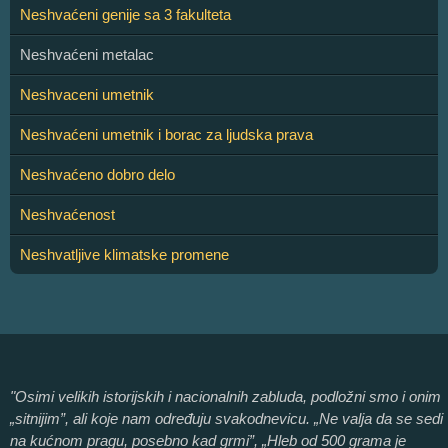
Neshvaćeni genije sa 3 fakulteta
Neshvaćeni metalac
Neshvaceni umetnik
Neshvaćeni umetnik i borac za ljudska prava
Neshvaćeno dobro delo
Neshvaćenost
Neshvatljive klimatske promene
"Osimi velikih istorijskih i nacionalnih zabluda, podložni smo i onim
„sitnijim”, ali koje nam određuju svakodnevicu. „Ne valja da se sedi
na kućnom pragu, posebno kad grmi”, „Hleb od 500 grama je