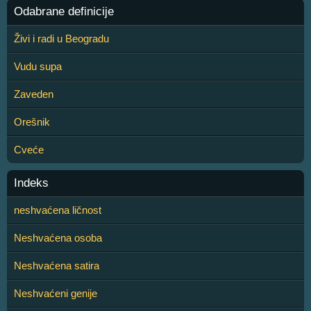
Odabrane definicije
Živi i radi u Beogradu
Vudu supa
Zaveden
Orešnik
Cveće
Indeks
neshvaćena ličnost
Neshvaćena osoba
Neshvaćena satira
Neshvaćeni genije