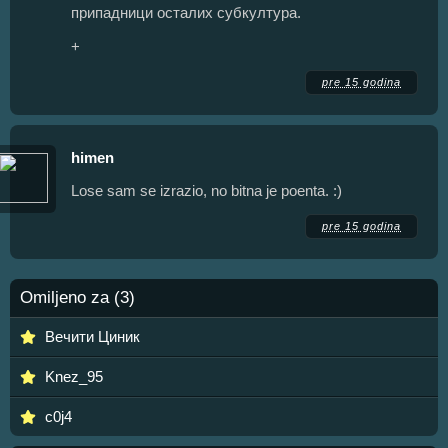
припадници осталих субкултура.
+
pre 15 godina
himen
Lose sam se izrazio, no bitna je poenta. :)
pre 15 godina
Omiljeno za (3)
Вечити Циник
Knez_95
c0j4