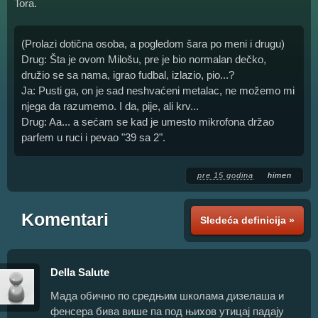
Tora.
(Prolazi dotična osoba, a pogledom šara po meni i drugu)
Drug: Šta je ovom Milošu, pre je bio normalan dečko,
družio se sa nama, igrao fudbal, izlazio, pio...?
Ja: Pusti ga, on je sad neshvaćeni metalac, ne možemo mi
njega da razumemo. I da, pije, ali krv...
Drug: Aa... a sećam se kad je umesto mikrofona držao
parfem u ruci i pevao "39 sa 2".
pre 15 godina
himen
Komentari
Sledeća definicija »
Della Salute
Мада обично по средњим школама дизелаша и
фенсера бива више па под њихов утицај падају