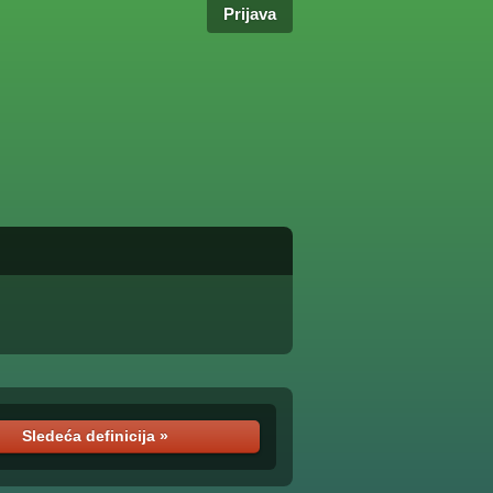
Prijava
Sledeća definicija »