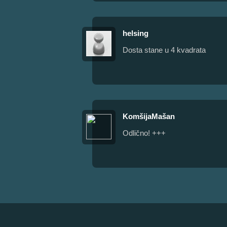
helsing
Dosta stane u 4 kvadrata
KomšijaMašan
Odlično! +++