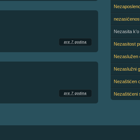
Nezaposleno
nezasićenos
Nezasita k’o
pre 7 godina
Nezasitost p
Nezaslužen c
Nezaslužni g
Nezaštićen 
pre 7 godina
Nezaštićeni