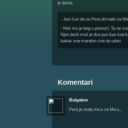
je dosta.
- Jesi čuo da se Pera do’vatio sa M
- Nek mu je bog u pomoći. Ta ne zna
Njen bivši muž je dva put išao kod
kakav ona maraton zna da udari.
Komentari
Bulgakov
Pera je mala mica za Micu...