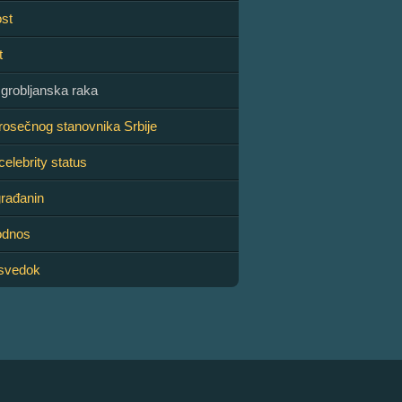
st
t
 grobljanska raka
rosečnog stanovnika Srbije
elebrity status
rađanin
odnos
 svedok