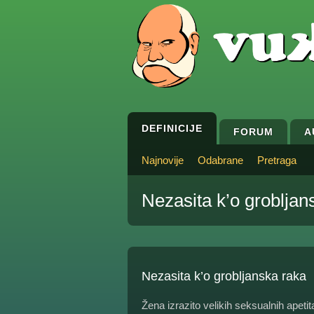
DEFINICIJE
FORUM
A
Najnovije
Odabrane
Pretraga
Nezasita k’o grobljan
Nezasita k’o grobljanska raka
Žena izrazito velikih seksualnih apetit