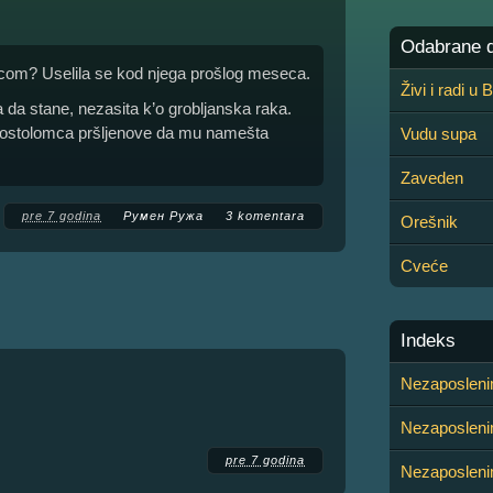
Odabrane de
icom? Uselila se kod njega prošlog meseca.
Živi i radi u
 da stane, nezasita k’o grobljanska raka.
 kostolomca pršljenove da mu namešta
Vudu supa
Zaveden
pre 7 godina
Румен Ружа
3 komentara
Orešnik
Cveće
Indeks
Nezaposleni
Nezaposleni
pre 7 godina
Nezaposleni