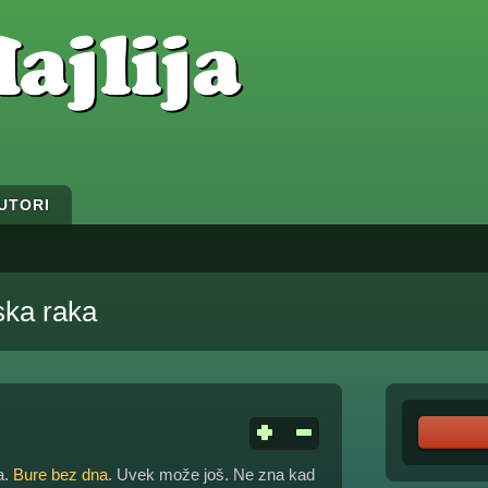
UTORI
ska raka
a.
Bure bez dna
. Uvek može još. Ne zna kad