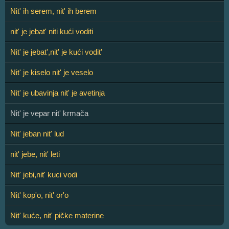
Nit' ih serem, nit' ih berem
nit' je jebat' niti kući voditi
Nit' je jebat',nit' je kući vodit'
Nit' je kiselo nit' je veselo
Nit' je ubavinja nit' je avetinja
Nit' je vepar nit' krmača
Nit' jeban nit' lud
nit' jebe, nit' leti
Nit' jebi,nit' kuci vodi
Nit' kop'o, nit' or'o
Nit' kuće, nit' pičke materine