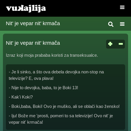
Nit' je vepar nit' krmača
Nit' je vepar nit' krmača
Izraz koji moja prababa koristi za transeksualce.
- Je li sinko, a što ova debela devojka non-stop na
televizije? E, ova plava!
- Nije to devojka, baba, to je Boki 13!
- Kak'i Koki?
- Boki,baba, Boki! Ovo je muško, ali se oblači kao žensko!
- Iju! Bože me 'prosti, pomeri to sa televizije! Ovo nit' je
vepar nit' krmača!