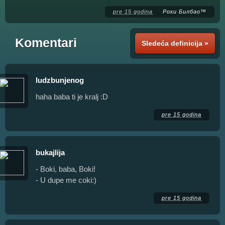
pre 15 godina
Роки Билбао™
Komentari
Sledeća definicija »
ludzbunjenog
haha baba ti je kralj :D
pre 15 godina
bukajlija
- Boki, baba, Boki!
- U dupe me coki:)
pre 15 godina