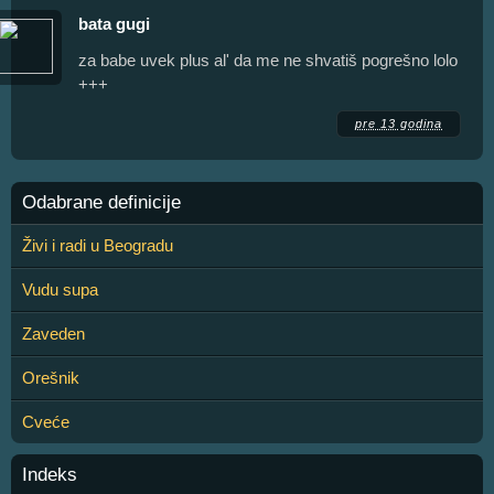
bata gugi
za babe uvek plus al' da me ne shvatiš pogrešno lolo
+++
pre 13 godina
Odabrane definicije
Živi i radi u Beogradu
Vudu supa
Zaveden
Orešnik
Cveće
Indeks