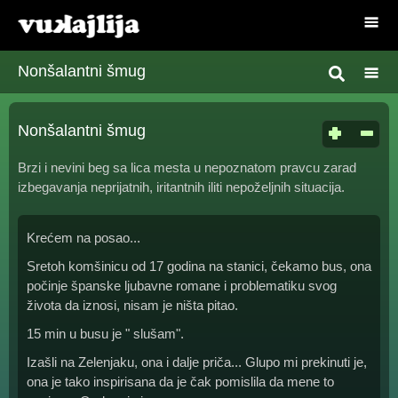
Nonšalantni šmug
Nonšalantni šmug
Brzi i nevini beg sa lica mesta u nepoznatom pravcu zarad
izbegavanja neprijatnih, iritantnih iliti nepoželjnih situacija.
Krećem na posao...
Sretoh komšinicu od 17 godina na stanici, čekamo bus, ona
počinje španske ljubavne romane i problematiku svog
života da iznosi, nisam je ništa pitao.
15 min u busu je " slušam".
Izašli na Zelenjaku, ona i dalje priča... Glupo mi prekinuti je,
ona je tako inspirisana da je čak pomislila da mene to