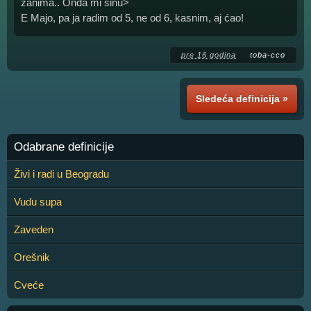
zanima.. Onda mi sinu>
E Majo, pa ja radim od 5, ne od 6, kasnim, aj ćao!
pre 16 godina
toba-cco
Sledeća definicija »
Odabrane definicije
Živi i radi u Beogradu
Vudu supa
Zaveden
Orešnik
Cveće