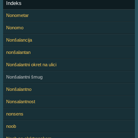
Indeks
Nonometar
Nonomo
Nonšalancija
nonšalantan
Nonšalantni okret na ulici
Nonšalantni šmug
Nonšalantno
Nonsalantnost
nonsens
noob