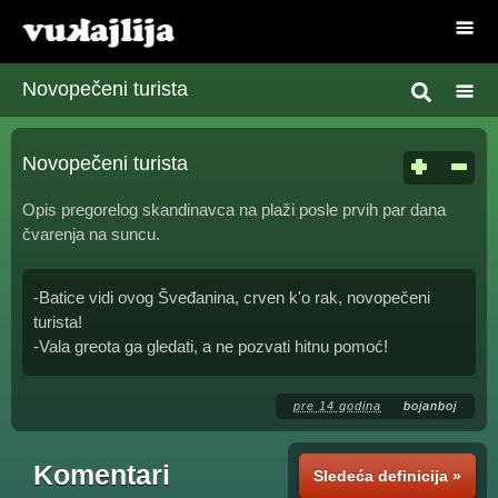
Novopečeni turista
Novopečeni turista
Opis pregorelog skandinavca na plaži posle prvih par dana
čvarenja na suncu.
-Batice vidi ovog Šveđanina, crven k'o rak, novopečeni
turista!
-Vala greota ga gledati, a ne pozvati hitnu pomoć!
pre 14 godina
bojanboj
Komentari
Sledeća definicija »