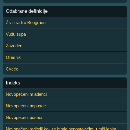
Odabrane definicije
Živi i radi u Beogradu
Vudu supa
Zaveden
Orešnik
Cveće
Indeks
Novopečeni mladenci
Novopeceni nepusac
Novopečeni pušači
Novopečeni roditelji koji se hvale nepostojećim, umišljenim