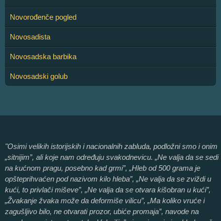
Novorođenče pogled
Novosadista
Novosadska barbika
Novosadski golub
"Osimi velikih istorijskih i nacionalnih zabluda, podložni smo i onim
„sitnijim”, ali koje nam određuju svakodnevicu. „Ne valja da se sedi
na kućnom pragu, posebno kad grmi”, „Hleb od 500 grama je
opšteprihvaćen pod nazivom kilo hleba”, „Ne valja da se zviždi u
kući, to privlači miševe”, „Ne valja da se otvara kišobran u kući”,
„Žvakanje žvaka može da deformiše vilicu”, „Ma koliko vruće i
zagušljivo bilo, ne otvarati prozor, ubiće promaja”, navode na