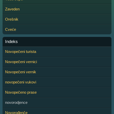
Zaveden
Orešnik
Cveće
Indeks
Novopečeni turista
Novopečeni vernici
Novopečeni vernik
novopečeni vukovi
Novopečeno prase
novorodjence
Novorođenče