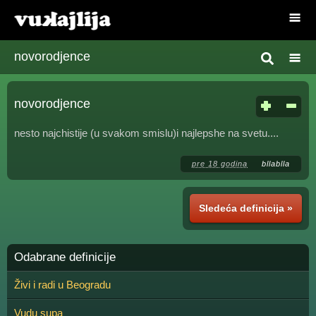
novorodjence
novorodjence
nesto najchistije (u svakom smislu)i najlepshe na svetu....
pre 18 godina
bllablla
Sledeća definicija »
Odabrane definicije
Živi i radi u Beogradu
Vudu supa