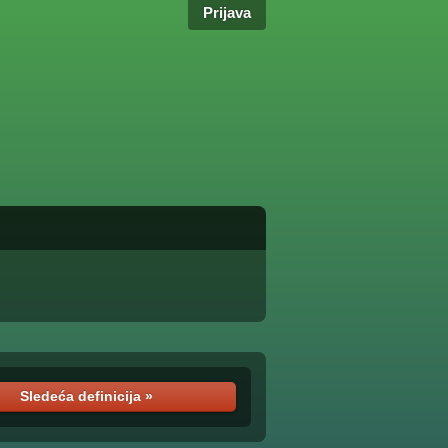
Prijava
Sledeća definicija »