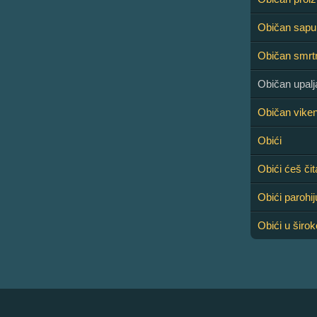
Običan sapu
Običan smrt
Običan upalj
Običan viken
Obići
Obići ćeš čit
Obići parohij
Obići u širo