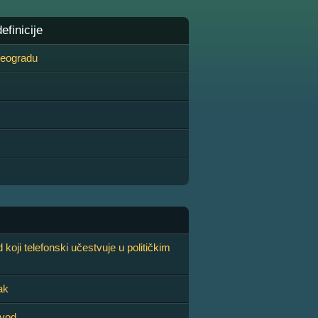
finicije
 Beogradu
koji telefonski učestvuje u političkim
ak
zvod