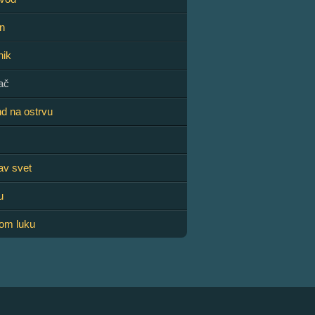
n
nik
ač
d na ostrvu
av svet
u
kom luku