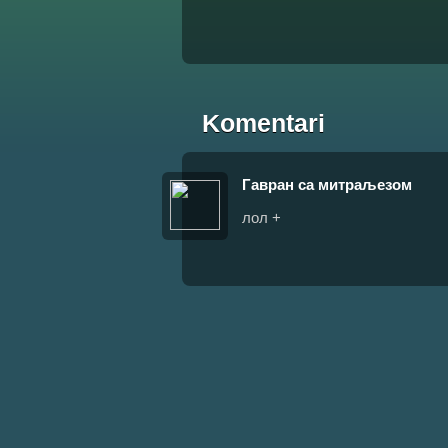
Komentari
Гавран са митраљезом
лол +