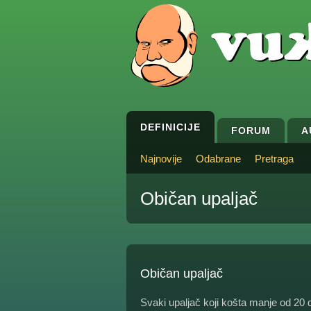
DEFINICIJE
FORUM
A
Najnovije
Odabrane
Pretraga
Običan upaljač
Običan upaljač
Svaki upaljač koji košta manje od 20 