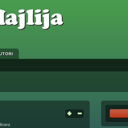
UTORI
dinara