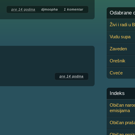
pre 14 godina
djmoopha
1 komentar
Odabrane de
Živi i radi u
Vudu supa
Zaveden
Orešnik
Cveće
pre 14 godina
Indeks
Običan narod 
emisijama
Običan praš
Običan proi