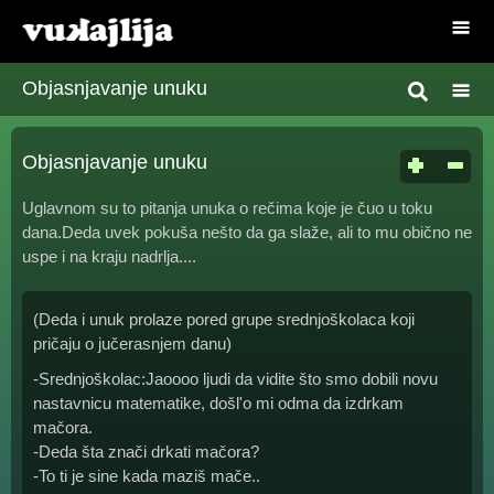
Objasnjavanje unuku
Objasnjavanje unuku
Uglavnom su to pitanja unuka o rečima koje je čuo u toku
dana.Deda uvek pokuša nešto da ga slaže, ali to mu obično ne
uspe i na kraju nadrlja....
(Deda i unuk prolaze pored grupe srednjoškolaca koji
pričaju o jučerasnjem danu)
-Srednjoškolac:Jaoooo ljudi da vidite što smo dobili novu
nastavnicu matematike, došl'o mi odma da izdrkam
mačora.
-Deda šta znači drkati mačora?
-To ti je sine kada maziš mače..