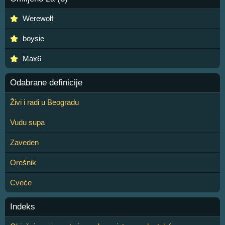
Werewolf
boysie
Max6
Odabrane definicije
Živi i radi u Beogradu
Vudu supa
Zaveden
Orešnik
Cveće
Indeks