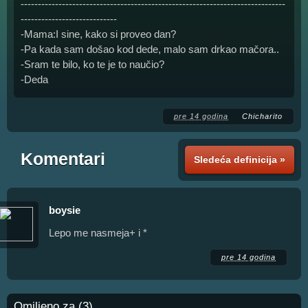
-----------------------------------------------------------------------------
----------------------------
-Mama:I sine, kako si proveo dan?
-Pa kada sam došao kod dede, malo sam drkao mačora..
-Sram te bilo, ko te je to naučio?
-Deda
pre 14 godina
Chicharito
Komentari
Sledeća definicija »
boysie
Lepo me nasmeja+ i *
pre 14 godina
Omiljeno za (3)