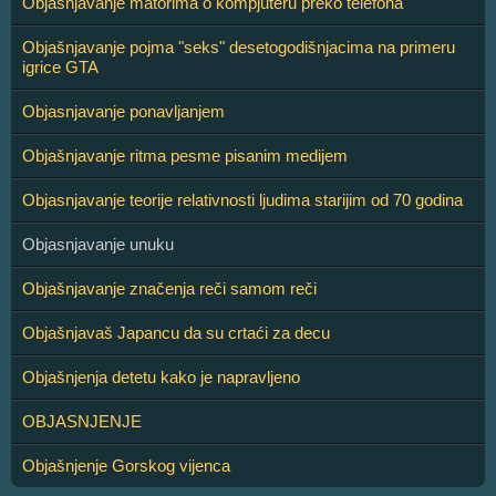
Objašnjavanje matorima o kompjuteru preko telefona
Objašnjavanje pojma "seks" desetogodišnjacima na primeru
igrice GTA
Objasnjavanje ponavljanjem
Objašnjavanje ritma pesme pisanim medijem
Objasnjavanje teorije relativnosti ljudima starijim od 70 godina
Objasnjavanje unuku
Objašnjavanje značenja reči samom reči
Objašnjavaš Japancu da su crtaći za decu
Objašnjenja detetu kako je napravljeno
OBJASNJENJE
Objašnjenje Gorskog vijenca