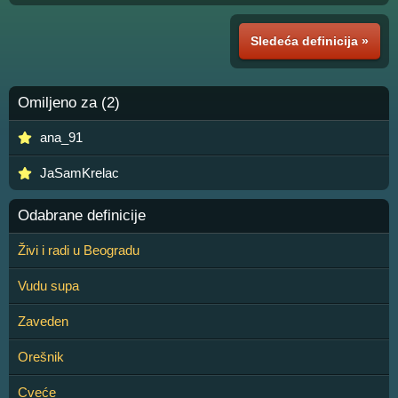
Sledeća definicija »
Omiljeno za (2)
ana_91
JaSamKrelac
Odabrane definicije
Živi i radi u Beogradu
Vudu supa
Zaveden
Orešnik
Cveće