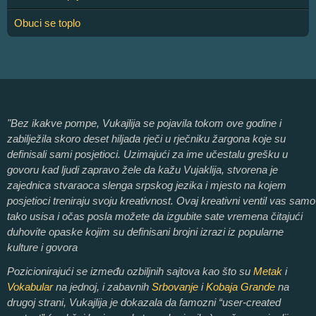
Obuci se toplo
"Bez ikakve pompe, Vukajlija se pojavila tokom ove godine i
zabilježila skoro deset hiljada rječi u rječniku žargona koje su
definisali sami posjetioci. Uzimajući za ime učestalu grešku u
govoru kad ljudi zapravo žele da kažu Vujaklija, stvorena je
zajednica stvaraoca slenga srpskog jezika i mjesto na kojem
posjetioci treniraju svoju kreativnost. Ovaj kreativni ventil vas samo
tako usisa i očas posla možete da izgubite sate vremena čitajući
duhovite opaske kojim su definisani brojni izrazi iz popularne
kulture i govora
Pozicionirajući se između ozbiljnih sajtova kao što su
Metak
i
Vokabular
na jednoj, i zabavnih
Srbovanje
i
Kobaja Grande
na
drugoj strani, Vukajlija je dokazala da famozni “user-created