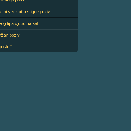
mi već sutra stigne poziv
g tipa ujutru na kafi
žan poziv
goste?