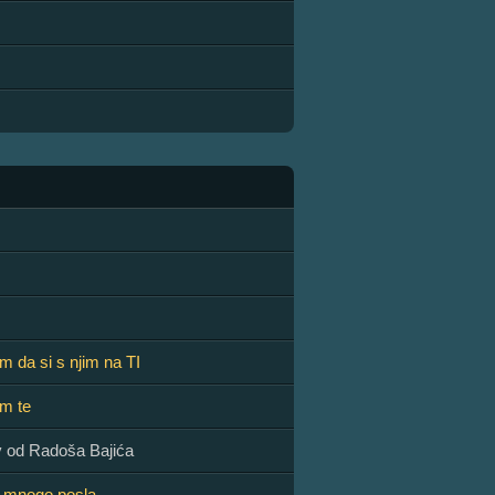
 da si s njim na TI
m te
v od Radoša Bajića
 mnogo posla