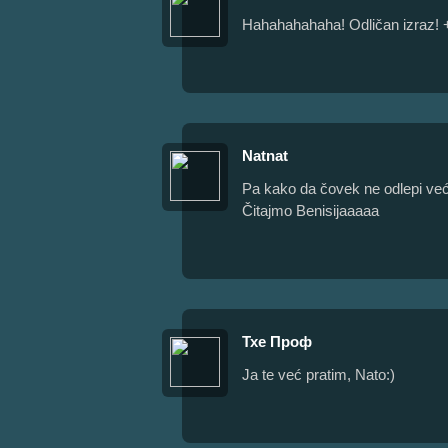
Hahahahahaha! Odličan izraz! 
Natnat
Pa kako da čovek ne odlepi ve
Čitajmo Benisijaaaaa
Тхе Проф
Ja te već pratim, Nato:)