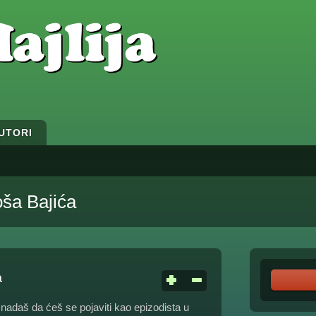
UTORI
ša Bajića
a
nadaš da ćeš se pojaviti kao epizodista u