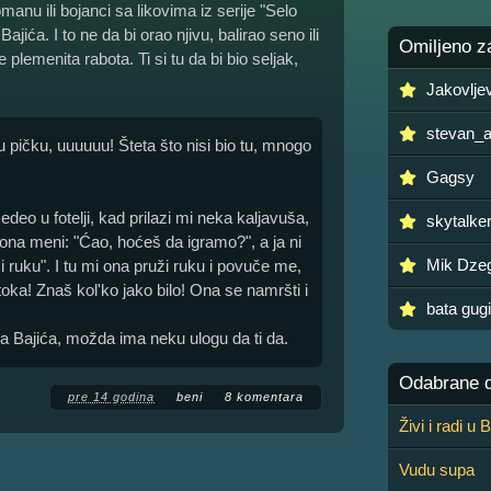
omanu ili bojanci sa likovima iz serije "Selo
jića. I to ne da bi orao njivu, balirao seno ili
Omiljeno z
plemenita rabota. Ti si tu da bi bio seljak,
Jakovlje
stevan_
 pičku, uuuuuu! Šteta što nisi bio tu, mnogo
Gagsy
edeo u fotelji, kad prilazi mi neka kaljavuša,
skytalke
ona meni: "Ćao, hoćeš da igramo?", a ja ni
Mik Dze
 ruku". I tu mi ona pruži ruku i povuče me,
toka! Znaš kol'ko jako bilo! Ona se namršti i
bata gugi
a Bajića, možda ima neku ulogu da ti da.
Odabrane de
pre 14 godina
beni
8 komentara
Živi i radi u
Vudu supa