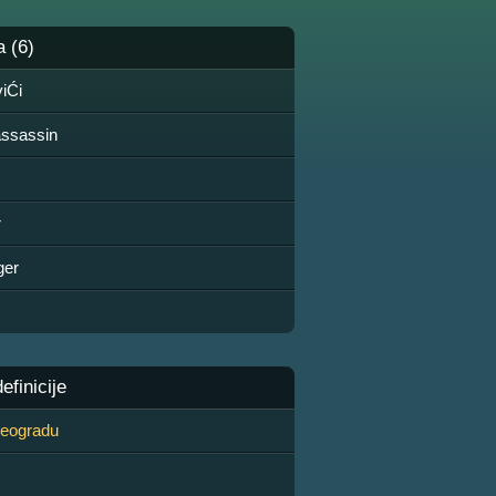
a (6)
viĆi
assassin
r
ger
finicije
 Beogradu