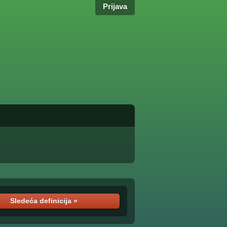
Prijava
Sledeća definicija »