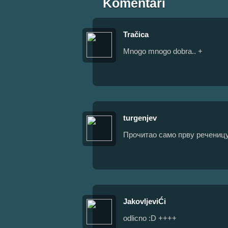
Komentari
Tračica
Mnogo mnogo dobra.. +
turgenjev
Прочитао само прву реченицу 
JakovljeviĆi
odlicno :D ++++