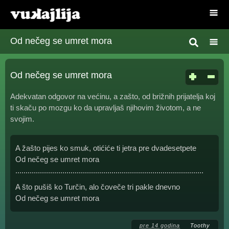
Od nečeg se umret mora
Od nečeg se umret mora
Adekvatan odgovor na većinu, a zašto, od brižnih prijatelja koj
ti skaču po mozgu ko da upravljaš njihovim životom, a ne
svojim.
A žašto pijes ko smuk, otićiće ti jetra pre dvadesetpete
Od nečeg se umret mora
............................................................................................
A što pušiš ko Turčin, alo čoveče tri pakle dnevno
Od nečeg se umret mora
pre 14 godina
Toothy