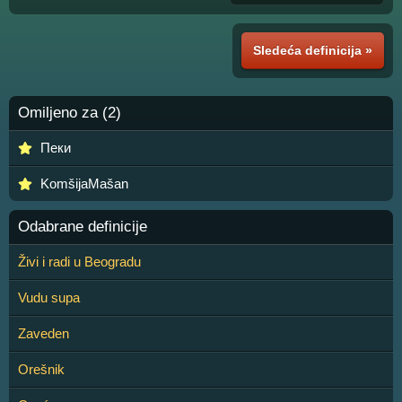
Sledeća definicija »
Omiljeno za (2)
Пеки
KomšijaMašan
Odabrane definicije
Živi i radi u Beogradu
Vudu supa
Zaveden
Orešnik