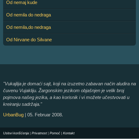
Od nemaj kude
Od nemila do nedraga
Od nemila,do nedraga
Od Nirvane do Silvane
"Vukajlija je domaći sajt, koji na izuzetno zabavan način aludira na
čuvenu Vujakliju. Žargonskim jezikom objašnjen je velik broj
pojmova našeg jezika, a kao korisnik i vi možete učestvovati u
kreiranju sadržaja."
UrbanBug
| 05. Februar 2008.
Uslovi korišćenja
|
Privatnost
|
Pomoć
|
Kontakt