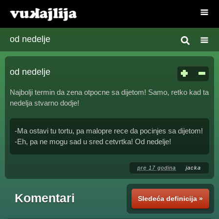
od nedelje
od nedelje
Najbolji termin da zena otpocne sa dijetom! Samo, retko kad ta
nedelja stvarno dodje!
-Ma ostavi tu tortu, pa malopre rece da pocinjes sa dijetom!
-Eh, pa ne mogu sad u sred cetvrtka! Od nedelje!
pre 17 godina
jacka
Komentari
Sledeća definicija »