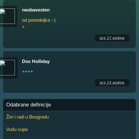
neobavesten
od ponedeljka
:-)
+
pre 17 godina
Doc Holliday
++++
pre 13 godina
Odabrane definicije
Živi i radi u Beogradu
Vudu supa