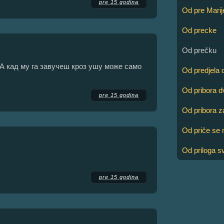
pre 15 godina
Od pre Mari
Od precke
Od prečku
а.А кад му га завучеш кроз ушу може само
Od predjela 
Od pribora d
pre 15 godina
Od pribora z
Od priče se 
Od priloga s
pre 15 godina