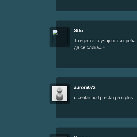
Stfu
То и јесте случајност и срећ
да се слика...+
aurora072
u centar pod prečku pa u plus