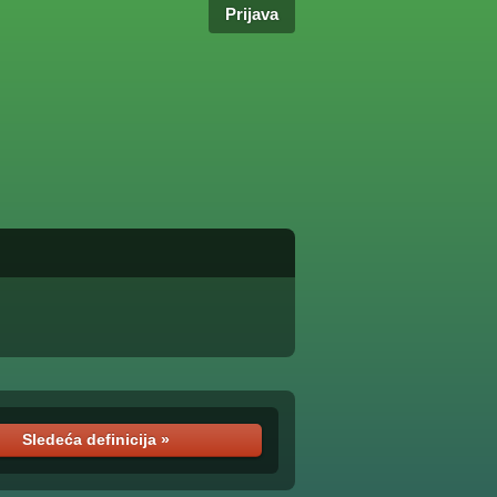
Prijava
Sledeća definicija »