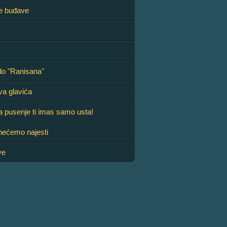
je buđave
do "Ranisana"
va glavića
a pusenje ti imas samo usta!
nećemo najesti
ve