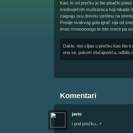
Kao, to od prečku je bio jebački potez 
sredovječnih muškaraca koji nikada nis
zaigraju ovu drevnu vještinu na terenu 
Poslije ovakvog gola igrač sija od sre
imao mnoooooogo te iste sreće pa se l
Dakle, nisi ciljao u prečku kao što ti 
ona se, pukom slučajnošću, odbila od
Komentari
javio
i pod prečku...+