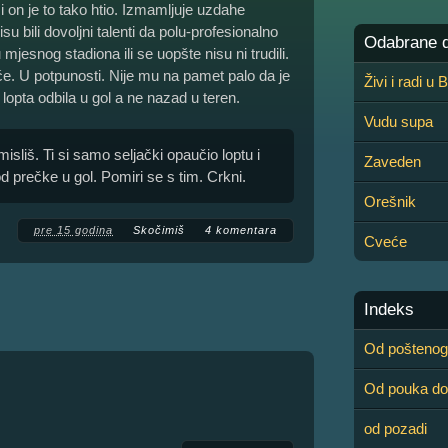
i on je to tako htio. Izmamljuje uzdahe
u bili dovoljni talenti da polu-profesionalno
Odabrane de
mjesnog stadiona ili se uopšte nisu ni trudili.
će. U potpunosti. Nije mu na pamet palo da je
Živi i radi u
opta odbila u gol a ne nazad u teren.
Vudu supa
misliš. Ti si samo seljački opaučio loptu i
Zaveden
 prečke u gol. Pomiri se s tim. Crkni.
Orešnik
pre 15 godina
Skočimiš
4 komentara
Cveće
Indeks
Od poštenog
Od pouka do
od pozadi