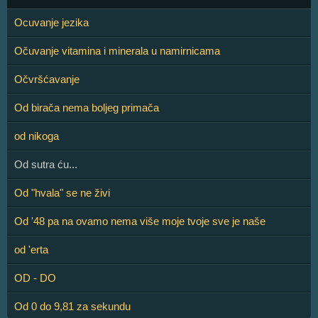
Ocuvanje jezika
Očuvanje vitamina i minerala u namirnicama
Očvršćavanje
Od birača nema boljeg primača
od nikoga
Od sutra ću...
Od "hvala" se ne živi
Od '48 pa na ovamo nema više moje tvoje sve je naše
od 'erta
OD - DO
Od 0 do 9,81 za sekundu