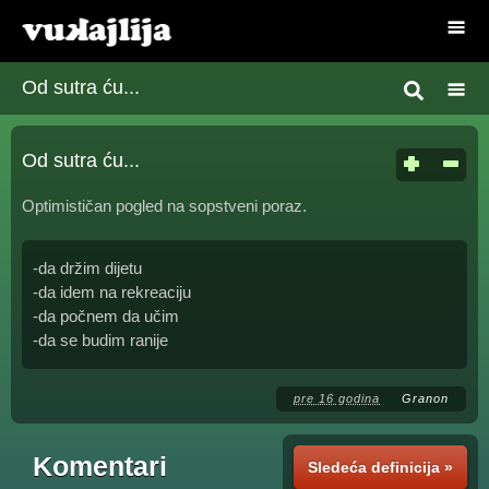
Od sutra ću...
Od sutra ću...
Optimističan pogled na sopstveni poraz.
-da držim dijetu
-da idem na rekreaciju
-da počnem da učim
-da se budim ranije
pre 16 godina
Granon
Komentari
Sledeća definicija »