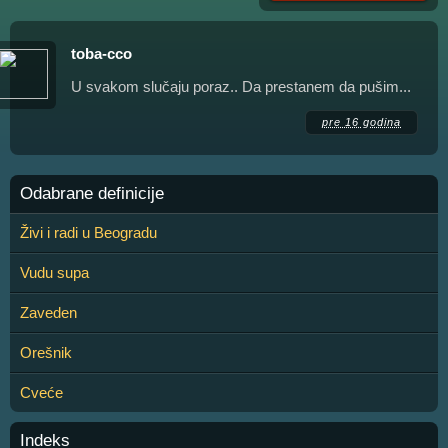
toba-cco
U svakom slučaju poraz.. Da prestanem da pušim...
pre 16 godina
Odabrane definicije
Živi i radi u Beogradu
Vudu supa
Zaveden
Orešnik
Cveće
Indeks