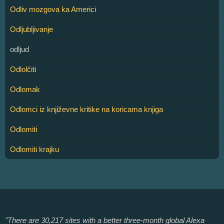
Odliv mozgova ka Americi
Odljubljivanje
odljud
Odlolčiti
Odlomak
Odlomci iz književne kritike na koricama knjiga
Odlomiti
Odlomiti krajku
"There are 30,217 sites with a better three-month global Alexa