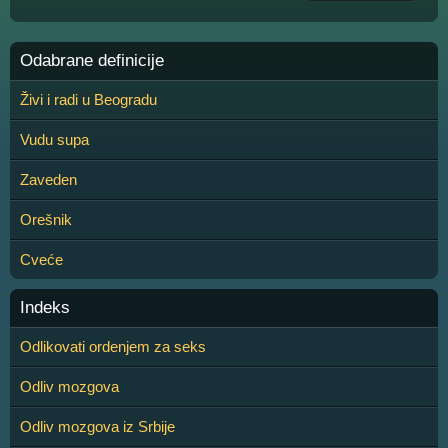
Odabrane definicije
Živi i radi u Beogradu
Vudu supa
Zaveden
Orešnik
Cveće
Indeks
Odlikovati ordenjem za seks
Odliv mozgova
Odliv mozgova iz Srbije