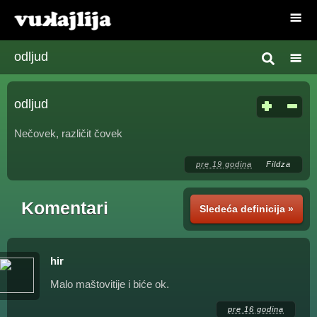
odljud
odljud
Nečovek, različit čovek
pre 19 godina
Fildza
Komentari
Sledeća definicija »
hir
Malo maštovitije i biće ok.
pre 16 godina