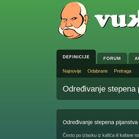
DEFINICIJE
FORUM
A
Najnovije
Odabrane
Pretraga
Određivanje stepena 
Određivanje stepena pijanstva
Često po izlasku iz kafića ili kafane nas