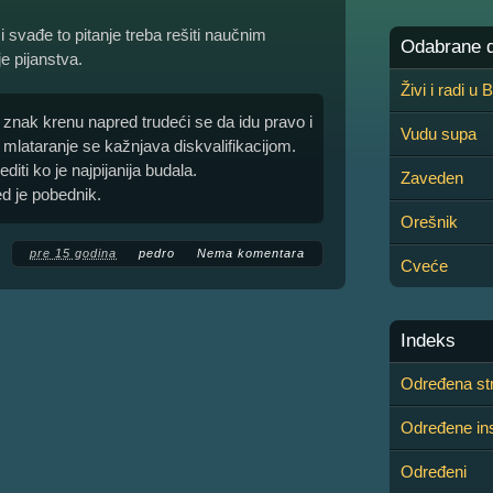
 svađe to pitanje treba rešiti naučnim
Odabrane de
e pijanstva.
Živi i radi u
a znak krenu napred trudeći se da idu pravo i
Vudu supa
mlataranje se kažnjava diskvalifikacijom.
iti ko je najpijanija budala.
Zaveden
d je pobednik.
Orešnik
pre 15 godina
pedro
Nema komentara
Cveće
Indeks
Određena st
Određene inst
Određeni