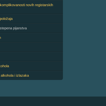
komplikovanosti novih registarskih
položaja
stepena pijanstva
n
kohola
alkohola i izlazaka