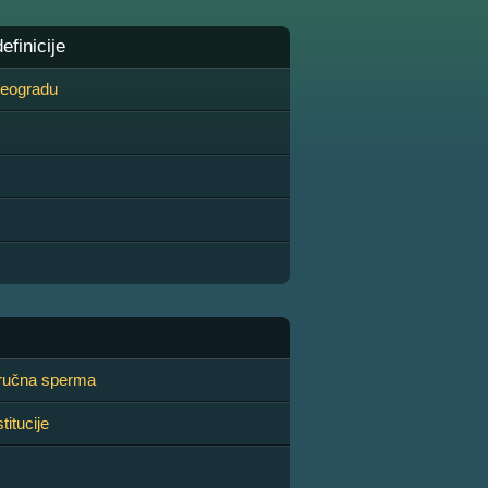
finicije
 Beogradu
ručna sperma
itucije