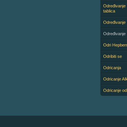
Određivanje 
tablica
Određivanje 
Određivanje 
Odri Hepber
Odribiti se
Odricanja
Odricanje Al
Odricanje od 