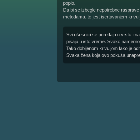
popio.
Da bi se izbegle nepotrebne rasprave i
metodama, to jest iscrtavanjem krivulj
Svi ušesnici se poređaju u vrstu i n
pišaju u isto vreme. Svako namerno 
Tako dobijenom krivuljom lako je odred
Svaka žena koja ovo pokuša unapre