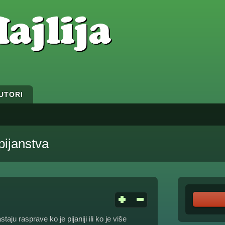
UTORI
pijanstva
taju rasprave ko je pijaniji ili ko je više