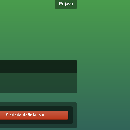
Prijava
Sledeća definicija »