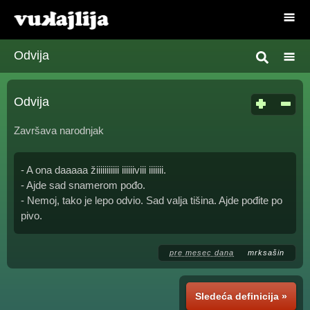
Odvija
Odvija
Završava narodnjak
- A ona daaaaa žiiiiiiiiiii iiiiiiviii iiiiiii.
- Ajde sad snamerom pođo.
- Nemoj, tako je lepo odvio. Sad valja tišina. Ajde pođite po
pivo.
pre mesec dana
mrksašin
Sledeća definicija »