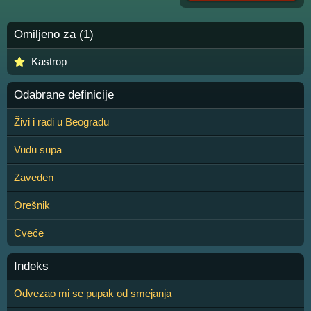
Omiljeno za (1)
Kastrop
Odabrane definicije
Živi i radi u Beogradu
Vudu supa
Zaveden
Orešnik
Cveće
Indeks
Odvezao mi se pupak od smejanja