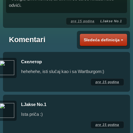
odvići.
pre 15 godina
LJakse No.1
Komentari
Sledeća definicija »
Скелетор
hehehehe, isti slučaj kao i sa Wartburgom:)
pre 15 godina
LJakse No.1
Ista priča :)
pre 15 godina