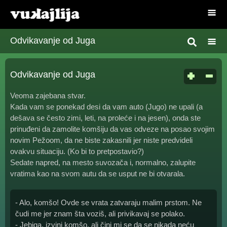
Odvikavanje od Juga
Odvikavanje od Juga
Veoma zajebana stvar.
Kada vam se ponekad desi da vam auto (Jugo) ne upali (a
dešava se često zimi, leti, na proleće i na jesen), onda ste
prinuđeni da zamolite komšiju da vas odveze na posao svojim
novim Pežoom, da ne biste zakasnili jer niste predvideli
ovakvu situaciju. (Ko bi to pretpostavio?)
Sedate napred, na mesto suvozača i, normalno, zalupite
vratima kao na svom autu da se usput ne bi otvarala.
- Alo, komšo! Ovde se vrata zatvaraju malim prstom. Ne
čudi me jer znam šta voziš, ali privikavaj se polako.
- Jebiga, izvini komšo, ali čini mi se da se nikada neću