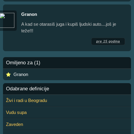
Granon
A kad se otarasiš juga i kupiš ljudski auto....još je
teže!!!
pre 15 godina
Omiljeno za (1)
Granon
Odabrane definicije
Živi i radi u Beogradu
Vudu supa
Zaveden