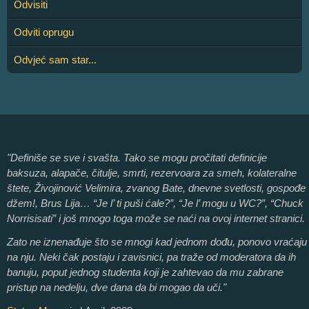
Odvisiti
Odviti oprugu
Odvjeć sam star...
"Definiše se sve i svašta. Tako se mogu pročitati definicije
baksuza, alapače, čitulje, smrti, rezervoara za smeh, kolateralne
štete, Živojinović Velimira, zvanog Bate, dnevne svetlosti, gospođe
džem!, Brus Lija… “Je l’ ti puši ćale?”, “Je l’ mogu u WC?”, “Chuck
Norrisisati” i još mnogo toga može se naći na ovoj internet stranici.
Zato ne iznenađuje što se mnogi kad jednom dođu, ponovo vraćaju
na nju. Neki čak postaju i zavisnici, pa traže od moderatora da ih
banuju, poput jednog studenta koji je zahtevao da mu zabrane
pristup na nedelju, dve dana da bi mogao da uči."