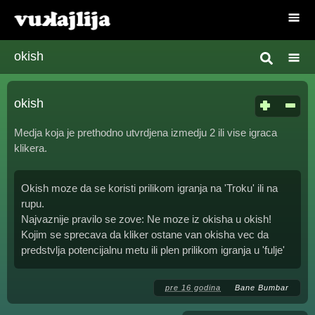
okish
okish
Medja koja je prethodno utvrdjena izmedju 2 ili vise igraca
klikera.
Okish moze da se koristi prilikom igranja na 'Troku' ili na
rupu.
Najvaznije pravilo se zove: Ne moze iz okisha u okish!
Kojim se sprecava da kliker ostane van okisha vec da
predstvlja potencijalnu metu ili plen prilikom igranja u 'fulje'
pre 16 godina
Bane Bumbar