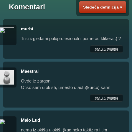
Komentari
Sledeća definicija »
murbi
Ti si izgledami poluprofesionalni pomerac klikera :) ?
pre 16 godina
Maestral
Ovde je zargon:
Otiso sam u okish, umesto u autu(kurcu) sam!
pre 16 godina
Malo Lud
nema iz okiša u okiš! (kad neko taktizira i tim