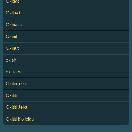
Okidač
Okilaviti
Okinava
Okini!
Okinuti
okish
okitila se
Okitio jelku
Okititi
Okititi Jelku
Okititi k'o jelku