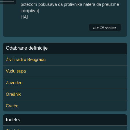
potezom pokušava da protivnika natera da preuzme
inicijativu)
HA!
pre 16 godina
Odabrane definicije
Živi i radi u Beogradu
Vudu supa
Zaveden
Orešnik
Cveće
Indeks