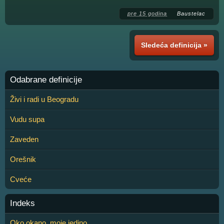
pre 15 godina
Baustelac
Sledeća definicija »
Odabrane definicije
Živi i radi u Beogradu
Vudu supa
Zaveden
Orešnik
Cveće
Indeks
Oko okano, moje jedino