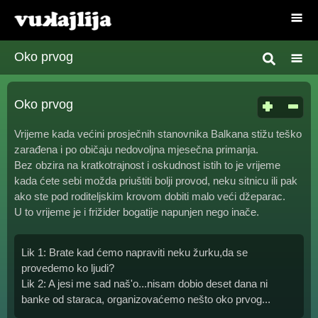
Oko prvog
Oko prvog
Vrijeme kada većini prosječnih stanovnika Balkana stižu teško
zarađena i po običaju nedovoljna mjesečna primanja.
Bez obzira na kratkotrajnost i oskudnost istih to je vrijeme
kada ćete sebi možda priuštiti bolji provod, neku sitnicu ili pak
ako ste pod roditeljskim krovom dobiti malo veći džeparac.
U to vrijeme je i frižider bogatije napunjen nego inače.
Lik 1: Brate kad ćemo napraviti neku žurku,da se
provedemo ko ljudi?
Lik 2: A jesi me sad naš'o...nisam dobio deset dana ni
banke od staraca, organizovaćemo nešto oko prvog...