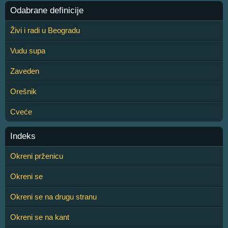
Odabrane definicije
Živi i radi u Beogradu
Vudu supa
Zaveden
Orešnik
Cveće
Indeks
Okreni prženicu
Okreni se
Okreni se na drugu stranu
Okreni se na kant