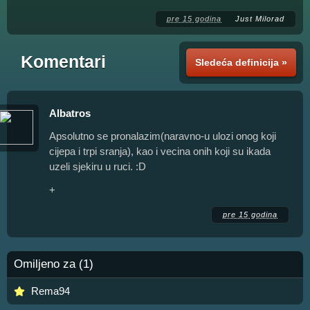
pre 15 godina
Just Milorad
Komentari
Sledeća definicija »
Albatros
Apsolutno se pronalazim(naravno-u ulozi onog koji
cijepa i trpi sranja), kao i vecina onih koji su ikada
uzeli sjekiru u ruci. :D
+
pre 15 godina
Omiljeno za (1)
Rema94