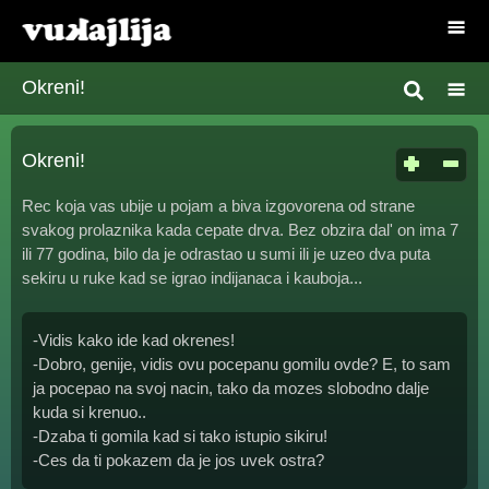
Okreni!
Okreni!
Rec koja vas ubije u pojam a biva izgovorena od strane
svakog prolaznika kada cepate drva. Bez obzira dal' on ima 7
ili 77 godina, bilo da je odrastao u sumi ili je uzeo dva puta
sekiru u ruke kad se igrao indijanaca i kauboja...
-Vidis kako ide kad okrenes!
-Dobro, genije, vidis ovu pocepanu gomilu ovde? E, to sam
ja pocepao na svoj nacin, tako da mozes slobodno dalje
kuda si krenuo..
-Dzaba ti gomila kad si tako istupio sikiru!
-Ces da ti pokazem da je jos uvek ostra?