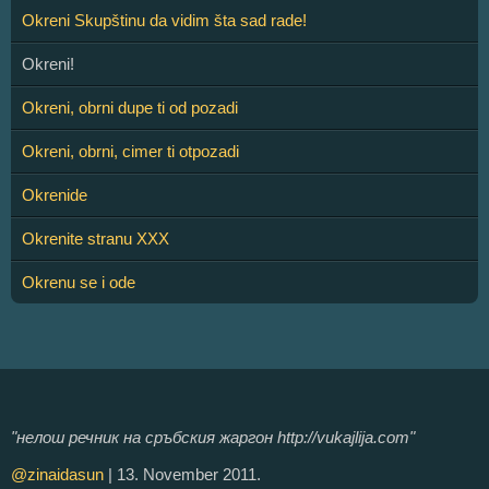
Okreni Skupštinu da vidim šta sad rade!
Okreni!
Okreni, obrni dupe ti od pozadi
Okreni, obrni, cimer ti otpozadi
Okrenide
Okrenite stranu XXX
Okrenu se i ode
"нелош речник на сръбския жаргон http://vukajlija.com"
@zinaidasun
| 13. November 2011.