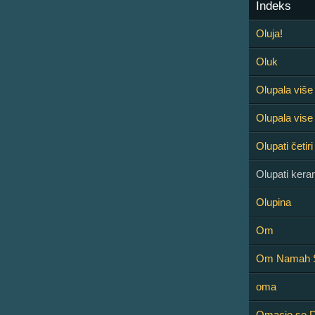
Indeks
Oluja!
Oluk
Olupala više 
Olupala vise 
Olupati četiri
Olupati kera
Olupina
Om
Om Namah S
oma
Omacio se D