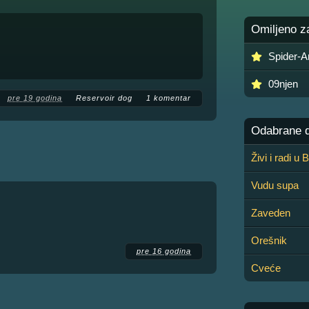
Omiljeno z
Spider-A
09njen
pre 19 godina
Reservoir dog
1 komentar
Odabrane de
Živi i radi u
Vudu supa
Zaveden
Orešnik
pre 16 godina
Cveće