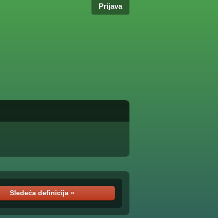
Prijava
Sledeća definicija »