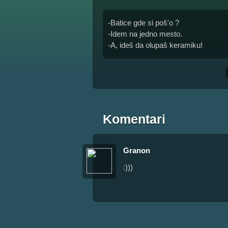
-Batice gde si poš'o ?
-Idem na jedno mesto.
-A, ideš da olupaš keramiku!
Komentari
Granon
:)))