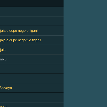
jaja o dupe nego o tiganj
jaja o dupe nego ti o tiganj!
 jaja
miku
hivaya
žeki