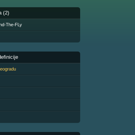
a (2)
nd-The-FLy
finicije
 Beogradu