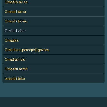
Omašilo mi se
Omašiti temu
Omašiti tremu
Omašiti zicer
Omaška
Omaška u percepciji govora
Omaštembar
Omastiti asfalt
omastiti brke