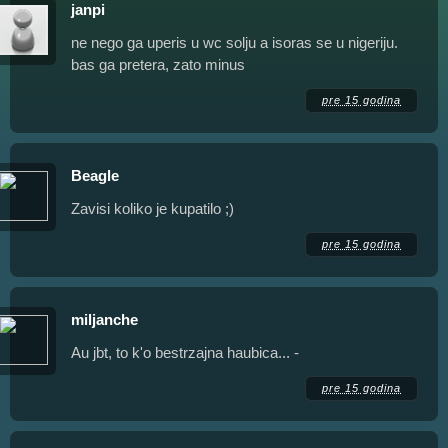
janpi
ne nego ga uperis u wc solju a isoras se u nigeriju.
bas ga pretera, zato minus
pre 15 godina
Beagle
Zavisi koliko je kupatilo ;)
pre 15 godina
miljanche
Au jbt, to k'o bestrzajna haubica... -
pre 15 godina