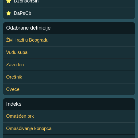
DzonsonSin
DaPsCb
Odabrane definicije
Živi i radi u Beogradu
Vudu supa
Zaveden
Orešnik
Cveće
Indeks
Omašćen brk
Omašćivanje konopca