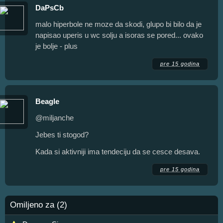
DaPsCb
malo hiperbole ne moze da skodi, glupo bi bilo da je
napisao uperis u wc solju a isoras se pored... ovako
je bolje - plus
pre 15 godina
Beagle
@miljanche
Jebes ti stogod?
Kada si aktivniji ima tendeciju da se cesce desava.
pre 15 godina
Omiljeno za (2)