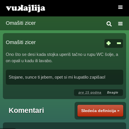
Omašiti zicer
Omašiti zicer
Ono što se desi kada stojka uperiš tačno u rupu WC šolje, a
on opali u kadu ili lavabo.
Stojane, sunce ti jebem, opet si mi kupatilo zapišao!
pre 15 godina
Beagle
Komentari
Sledeća definicija »