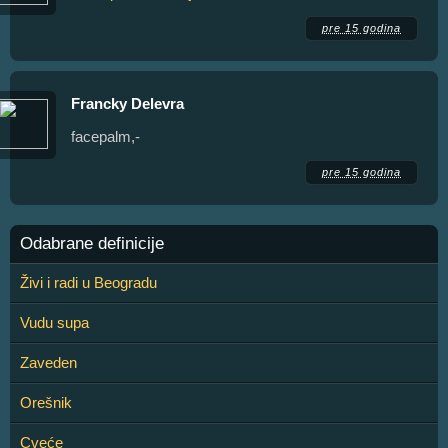
pre 15 godina
Francky Delevra
facepalm,-
pre 15 godina
Odabrane definicije
Živi i radi u Beogradu
Vudu supa
Zaveden
Orešnik
Cveće