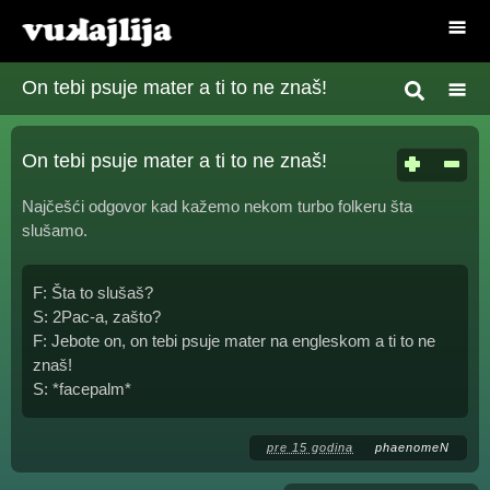
On tebi psuje mater a ti to ne znaš!
On tebi psuje mater a ti to ne znaš!
Najčešći odgovor kad kažemo nekom turbo folkeru šta
slušamo.
F: Šta to slušaš?
S: 2Pac-a, zašto?
F: Jebote on, on tebi psuje mater na engleskom a ti to ne
znaš!
S: *facepalm*
pre 15 godina
phaenomeN