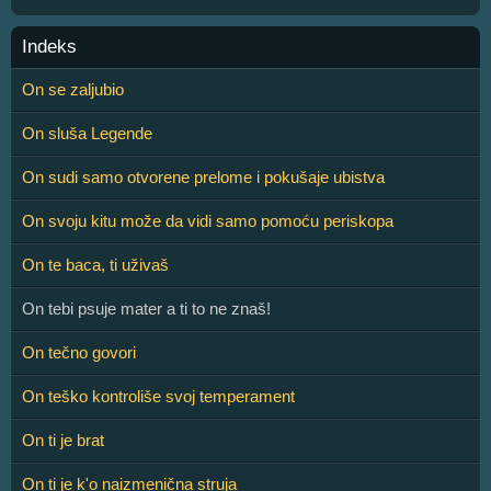
Indeks
On se zaljubio
On sluša Legende
On sudi samo otvorene prelome i pokušaje ubistva
On svoju kitu može da vidi samo pomoću periskopa
On te baca, ti uživaš
On tebi psuje mater a ti to ne znaš!
On tečno govori
On teško kontroliše svoj temperament
On ti je brat
On ti je k'o naizmenična struja