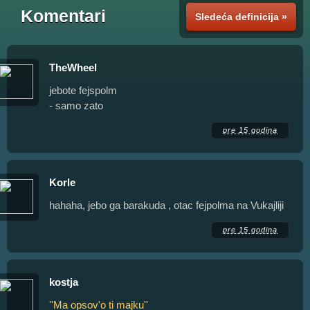
Komentari
Sledeća definicija »
TheWheel
jebote fejspolm
- samo zato
pre 15 godina
Korle
hahaha, jebo ga barakuda , otac fejpolma na Vukajliji
pre 15 godina
kostja
''Ma opsov'o ti majku''