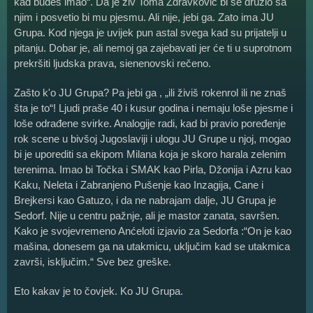
kad budeš imao“. Da je živ Toma Zdravković bi se družio sa
njim i posvetio bi mu pjesmu. Ali nije, jebi ga. Zato ima JU
Grupa. Kod njega je uvijek pun astal svega kad su prijatelji u
pitanju. Dobar je, ali nemoj ga zajebavati jer će ti u suprotnom
prekršiti ljudska prava, sienenovski rečeno.
Zašto k'o JU Grupa? Pa jebi ga , „ili živiš rokenrol ili ne znaš
šta je to“! Ljudi praše 40 i kusur godina i nemaju loše pjesme i
loše odrađene svirke. Analogije radi, kad bi pravio poređenje
rok scene u bivšoj Jugoslaviji i ulogu JU Grupe u njoj, mogao
bi je uporediti sa ekipom Milana koja je skoro harala zelenim
terenima. Imao bi Točka i SMAK kao Pirla, Džonija i Azru kao
Kaku, Neleta i Zabranjeno Pušenje kao Inzagija, Cane i
Brejkersi kao Gatuzo, i da ne nabrajam dalje, JU Grupa je
Sedorf. Nije u centru pažnje, ali je mastor zanata, savršen.
Kako je svojevremeno Anćeloti izjavio za Sedorfa :“On je kao
mašina, donesem ga na utakmicu, uključim kad se utakmica
završi, isključim.“ Sve bez greške.
Eto kakav je to čovjek. Ko JU Grupa.