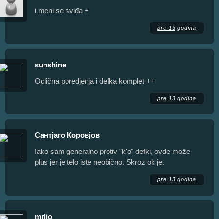
i meni se sviđa +
pre 13 godina
sunshine
Odlična poredjenja i defka komplet ++
pre 13 godina
Сантјаго Коровјов
Iako sam generalno protiv "k'o" defki, ovde može
plus jer je telo iste neobično. Skroz ok je.
pre 13 godina
mrljo