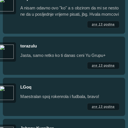
A nisam odavno ovo "ko" a s obzirom da mi se nesto
ne da u posljednje vrijeme pisati, jbg. Hvala momcovi
pre 13 godina
torazulu
Jasta, samo retko ko ti danas ceni Yu Grupu+
pre 13 godina
LGoq
Maestralan spoj rokenrola i fudbala, bravo!
pre 13 godina