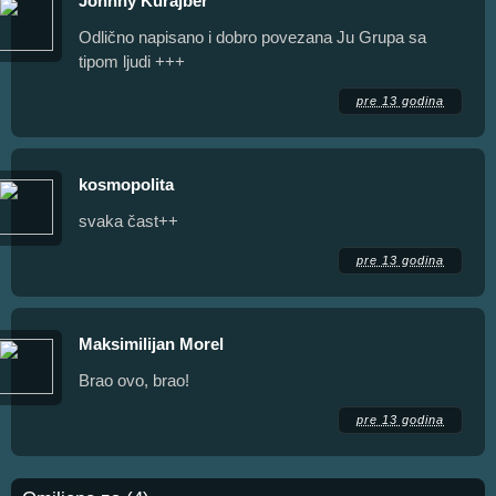
Johnny Kurajber
Odlično napisano i dobro povezana Ju Grupa sa
tipom ljudi +++
pre 13 godina
kosmopolita
svaka čast++
pre 13 godina
Maksimilijan Morel
Brao ovo, brao!
pre 13 godina