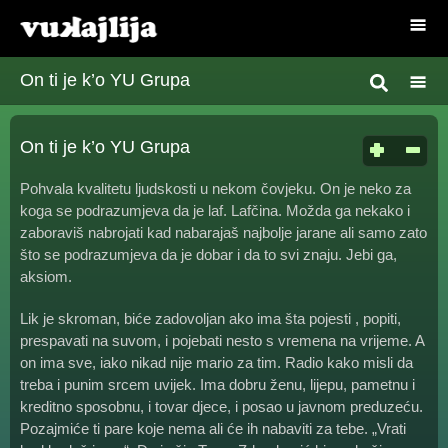
On ti je k’o YU Grupa
On ti je k’o YU Grupa
Pohvala kvalitetu ljudskosti u nekom čovjeku. On je neko za
koga se podrazumjeva da je laf. Lafčina. Možda ga nekako i
zaboraviš nabrojati kad nabarajaš najbolje jarane ali samo zato
što se podrazumjeva da je dobar i da to svi znaju. Jebi ga,
aksiom.
Lik je skroman, biće zadovoljan ako ima šta pojesti , popiti,
prespavati na suvom, i pojebati nesto s vremena na vrijeme. A
on ima sve, iako nikad nije mario za tim. Radio kako misli da
treba i punim srcem uvijek. Ima dobru ženu, lijepu, pametnu i
kreditno sposobnu, i tovar djece, i posao u javnom preduzeću.
Pozajmiće ti pare koje nema ali će ih nabaviti za tebe. „Vrati