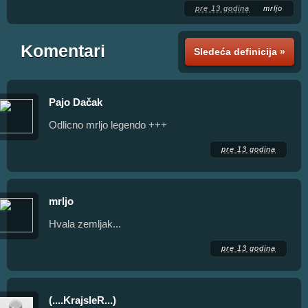
pre 13 godina
mrljo
Komentari
Sledeća definicija »
Pajo Dačak
Odlicno mrljo legendo +++
pre 13 godina
mrljo
Hvala zemljak...
pre 13 godina
(....KrajsleR...)