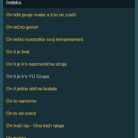
Indeks
On tebi psuje mater a ti to ne znaš!
On tečno govori
On teško kontroliše svoj temperament
On ti je brat
On ti je k'o naizmenična struja
On ti je k’o YU Grupa
On ti jedna obična budala
On to namerno
On to od sreće
On traži nju - Ona traži njega
On trenira