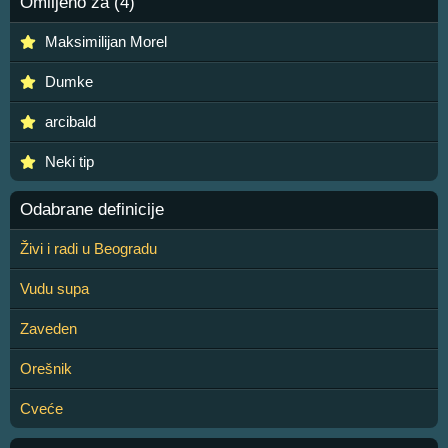
Omiljeno za (4)
Maksimilijan Morel
Dumke
arcibald
Neki tip
Odabrane definicije
Živi i radi u Beogradu
Vudu supa
Zaveden
Orešnik
Cveće