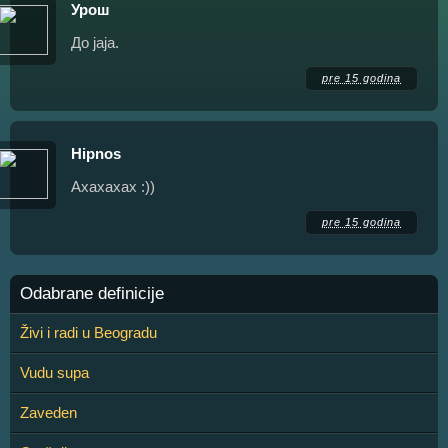
Урош
До јаја.
pre 15 godina
Hipnos
Axaxaxax :))
pre 15 godina
Odabrane definicije
Živi i radi u Beogradu
Vudu supa
Zaveden