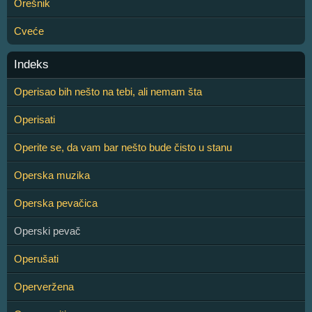
Orešnik
Cveće
Indeks
Operisao bih nešto na tebi, ali nemam šta
Operisati
Operite se, da vam bar nešto bude čisto u stanu
Operska muzika
Operska pevačica
Operski pevač
Operušati
Operveržena