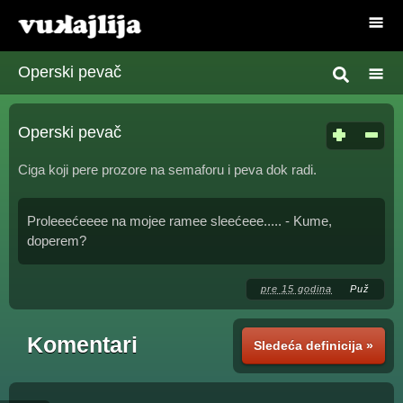
Operski pevač
Operski pevač
Ciga koji pere prozore na semaforu i peva dok radi.
Proleeećeeee na mojee ramee sleećeee..... - Kume,
doperem?
pre 15 godina
Puž
Komentari
Sledeća definicija »