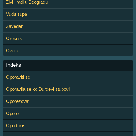
Živi i radi u Beogradu
Vudu supa
Zaveden
Orešnik
Cveće
Indeks
Oporaviti se
Oporavlja se ko Đurđevi stupovi
Oporezovati
Oporo
Oportunist