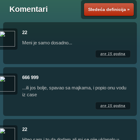
Komentari
Sledeća definicija »
22
Meni je samo dosadno...
pre 15 godina
666 999
...ili jos bolje, spavao sa majkama, i popio onu vodu
iz case
pre 15 godina
22
Hteo sam i to da dodam ali mi se nije uklapalo u