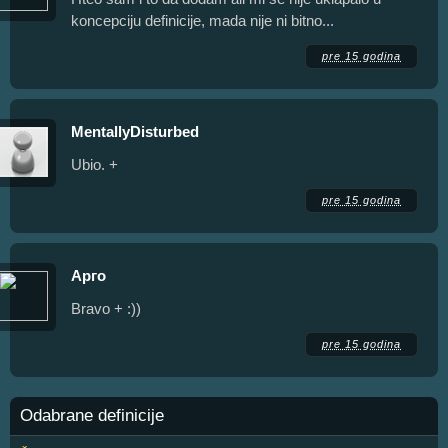
koncepciju definicije, mada nije ni bitno...
pre 15 godina
MentallyDisturbed
Ubio. +
pre 15 godina
Арго
Bravo + :))
pre 15 godina
Odabrane definicije