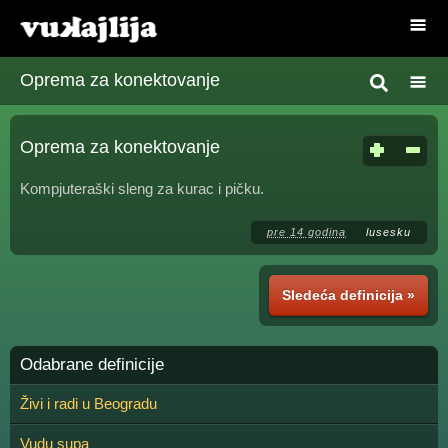
Oprema za konektovanje
Oprema za konektovanje
Kompjuteraški sleng za kurac i pičku.
pre 14 godina
lusesku
Sledeća definicija »
Odabrane definicije
Živi i radi u Beogradu
Vudu supa