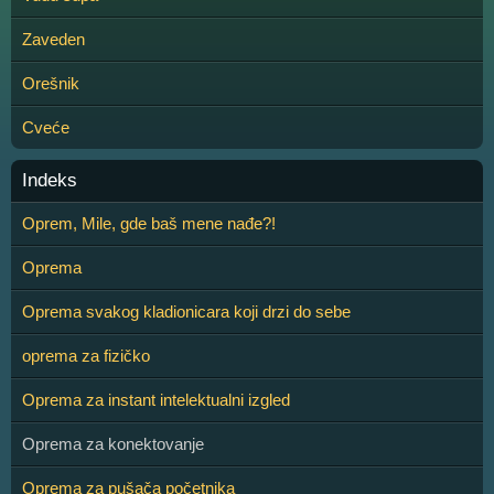
Zaveden
Orešnik
Cveće
Indeks
Oprem, Mile, gde baš mene nađe?!
Oprema
Oprema svakog kladionicara koji drzi do sebe
oprema za fizičko
Oprema za instant intelektualni izgled
Oprema za konektovanje
Oprema za pušača početnika