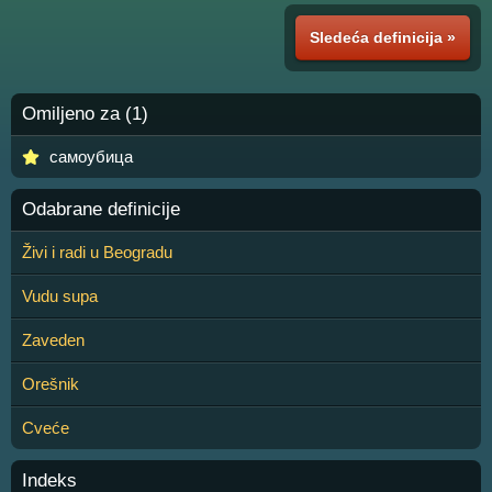
Sledeća definicija »
Omiljeno za (1)
самоубица
Odabrane definicije
Živi i radi u Beogradu
Vudu supa
Zaveden
Orešnik
Cveće
Indeks