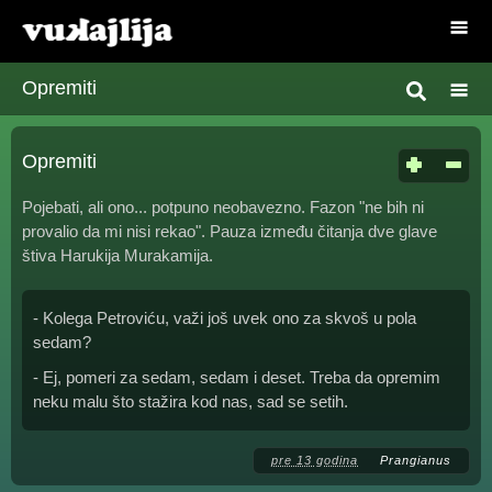
Opremiti
Opremiti
Pojebati, ali ono... potpuno neobavezno. Fazon "ne bih ni
provalio da mi nisi rekao". Pauza između čitanja dve glave
štiva Harukija Murakamija.
- Kolega Petroviću, važi još uvek ono za skvoš u pola
sedam?
- Ej, pomeri za sedam, sedam i deset. Treba da opremim
neku malu što stažira kod nas, sad se setih.
pre 13 godina
Prangianus