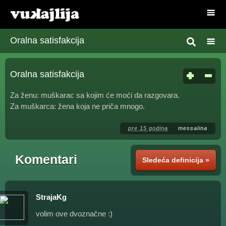
Oralna satisfakcija
Oralna satisfakcija
Za ženu: muškarac sa kojim će moći da razgovara.
Za muškarca: žena koja ne priča mnogo.
pre 15 godina
messalina
Komentari
Sledeća definicija »
StrajaKg
volim ove dvoznačne :)