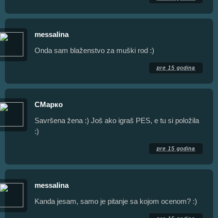
messalina
Onda sam blaženstvo za muški rod :)
pre 15 godina
СМарко
Savršena žena :) Još ako igraš PES, e tu si položila
:)
pre 15 godina
messalina
Kanda jesam, samo je pitanje sa kojom ocenom? :)