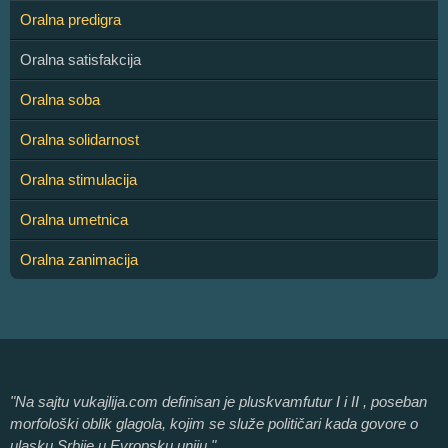
Oralna predigra
Oralna satisfakcija
Oralna soba
Oralna solidarnost
Oralna stimulacija
Oralna umetnica
Oralna zanimacija
"Na sajtu vukajlija.com definisan je pluskvamfutur I i II , poseban
morfološki oblik glagola, kojim se služe političari kada govore o
ulasku Srbije u Evropsku uniju."