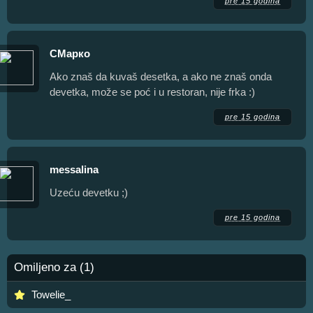
pre 15 godina
СМарко
Ako znaš da kuvaš desetka, a ako ne znaš onda
devetka, može se poć i u restoran, nije frka :)
pre 15 godina
messalina
Uzeću devetku ;)
pre 15 godina
Omiljeno za (1)
Towelie_