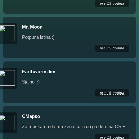
pre 15 godina
Mr. Moon
Potpuna istina :)
pre 15 godina
Earthworm Jim
Sjajno. :)
pre 15 godina
СМарко
Za muškarca da mu žena ćuti i da ga dere na CS +
pre 15 godina