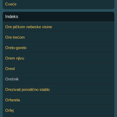
Cveće
Indeks
Ore pičkom nebeske visine
Ore trećom
Orelo-gorelo
Orem njivu
Oreol
Orešnik
Orezivati porodično stablo
Orfanela
Orfej