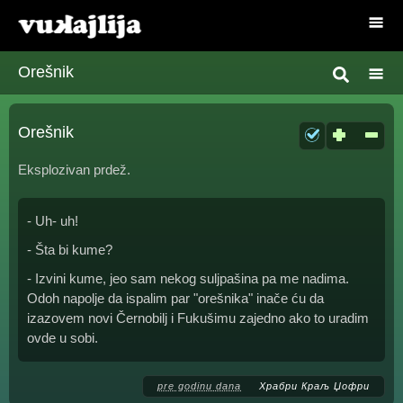
Orešnik
Orešnik
Eksplozivan prdež.
- Uh- uh!
- Šta bi kume?
- Izvini kume, jeo sam nekog suljpašina pa me nadima.
Odoh napolje da ispalim par "orešnika" inače ću da
izazovem novi Černobilj i Fukušimu zajedno ako to uradim
ovde u sobi.
pre godinu dana
Храбри Краљ Џофри