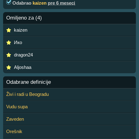
Odabrao
kaizen
pre 6 meseci
Omiljeno za (4)
kaizen
Ико
dragon24
Aljoshaa
Odabrane definicije
Živi i radi u Beogradu
Vudu supa
Zaveden
Orešnik