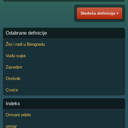
Sledeća definicija »
Odabrane definicije
Živi i radi u Beogradu
Vudu supa
Zaveden
Orešnik
Cveće
Indeks
Ormani odelo
ormar