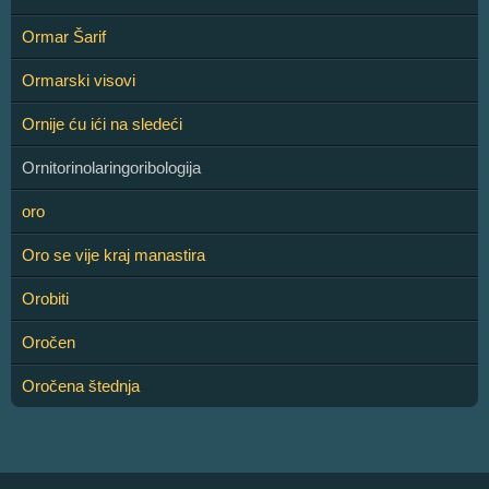
Ormar Šarif
Ormarski visovi
Ornije ću ići na sledeći
Ornitorinolaringoribologija
oro
Oro se vije kraj manastira
Orobiti
Oročen
Oročena štednja