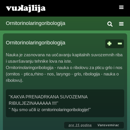
Ornitorinolaringoribologija
Ornitorinolaringoribologija
Nauka je zasnovana na uočavanju kapitalnih suvozemnih riba
i usavršavanju tehnike lova na iste.
Ornitorinolaringoribologija - nauka o ribolovu za pticu grlo i nos
(ornitos - ptica,rhino - nos, laryngo - grlo, ribologija - nauka o
ribolovu).
''KAKVA PRENADRKANA SUVOZEMNA
RIBULJEZINAAAAAA !!!!''
'' Nju smo učili iz ornitorinolaringoribologije!''
pre 15 godina
Vansvemirac