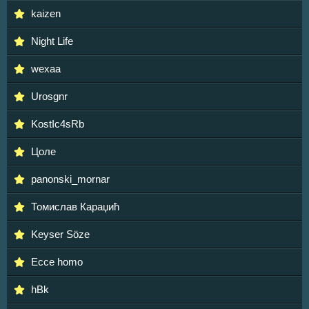
kaizen
Night Life
wexaa
Urosgnr
KostIc4sRb
Цоле
panonski_mornar
Томислав Караџић
Keyser Söze
Ecce homo
hBk