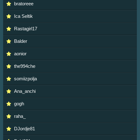
bratoreee
Ica Seltik
Rastagirl17
Balder
aonior
the994che
somiizpolja
Ana_anchi
gogh
raha_
DJordje81