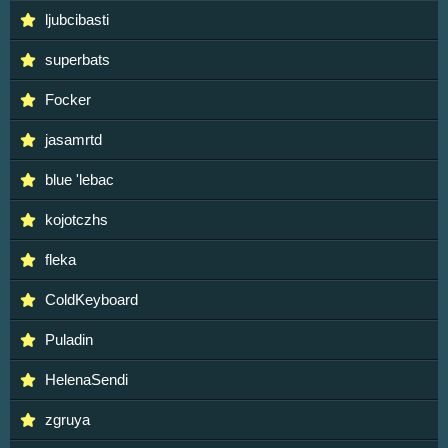
ljubcibasti
superbats
Focker
jasamrtd
blue 'lebac
kojotczhs
fleka
ColdKeyboard
Puladin
HelenaSendi
zgruya