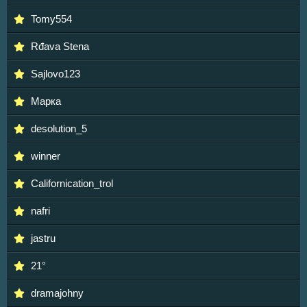
Tomy554
Rđava Stena
Sajlovo123
Марка
desolution_5
winner
Californication_trol
nafri
jastru
21°
dramajohny