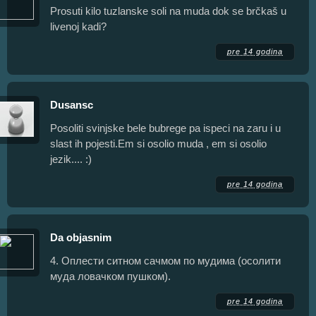
Prosuti kilo tuzlanske soli na muda dok se brčkaš u
livenoj kadi?
pre 14 godina
Dusansc
Posoliti svinjske bele bubrege pa ispeci na zaru i u
slast ih pojesti.Em si osolio muda , em si osolio
jezik.... :)
pre 14 godina
Da objasnim
4. Оплести ситном сачмом по мудима (осолити
муда ловачком пушком).
pre 14 godina