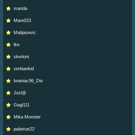
manda
Mare023
Matijasevic
tke
skerloni
serbiankid
brainiac96_Dio
Jozl@
Gagi111
Mika Monster
palamar22