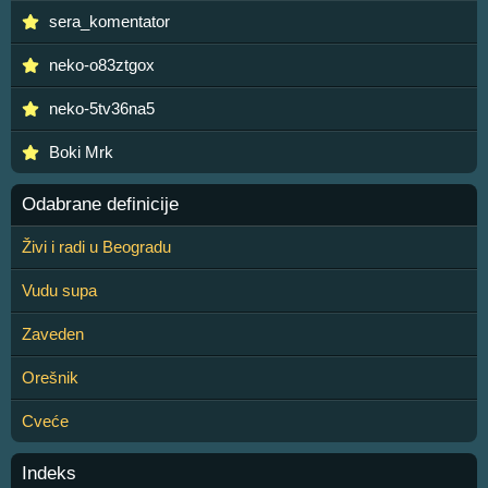
sera_komentator
neko-o83ztgox
neko-5tv36na5
Boki Mrk
Odabrane definicije
Živi i radi u Beogradu
Vudu supa
Zaveden
Orešnik
Cveće
Indeks