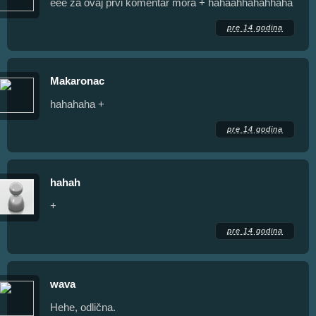
eee za ovaj prvi komentar mora + hahaahhahahhaha
pre 14 godina
Makaronac
hahahaha +
pre 14 godina
hahah
+
pre 14 godina
wava
Hehe, odlična.