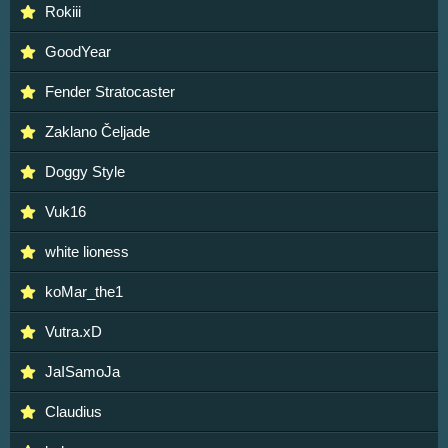
Rokiii
GoodYear
Fender Stratocaster
Zaklano Čeljade
Doggy Style
Vuk16
white lioness
koMar_the1
Vutra.xD
JaISamoJa
Claudius