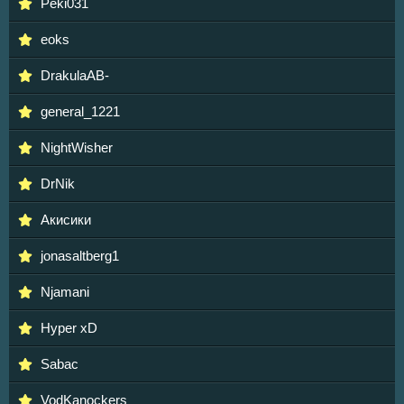
Peki031
eoks
DrakulaAB-
general_1221
NightWisher
DrNik
Акисики
jonasaltberg1
Njamani
Hyper xD
Sabac
VodKanockers