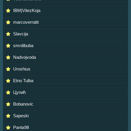
IBM|VitezKoja
marcoverratti
Slavcija
smrdibuba
Nadvojvoda
Uroshius
Etno Tulba
Цупић
Bobanovic
Sapeski
Panta98