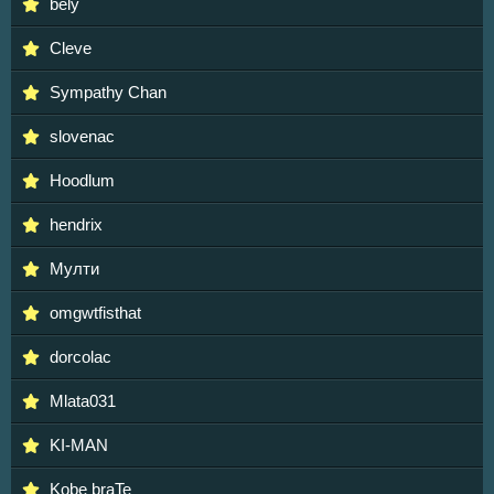
bely
Cleve
Sympathy Chan
slovenac
Hoodlum
hendrix
Мулти
omgwtfisthat
dorcolac
Mlata031
KI-MAN
Kobe braTe