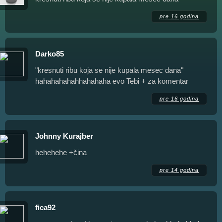
pre 16 godina
Darko85
"kresnuti ribu koja se nije kupala mesec dana"
hahahahahahhahahaha evo Tebi + za komentar
pre 16 godina
Johnny Kurajber
hehehehe +čina
pre 14 godina
fica92