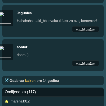
Jegunica
Hahahaha! Laki_bb, svaka ti čast za ovaj komentar!
pre 14 godina
aonior
dobra :)
pre 14 godina
Odabrao
kaizen
pre 14 godina
Omiljeno za (117)
marshall012