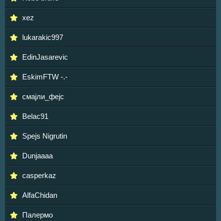
xez
lukarakic997
EdinJasarevic
EskimFTW -.-
смајли_фејс
Belac91
Spejs Nigrutin
Dunjaaaa
casperkaz
AlfaChidan
Палермо