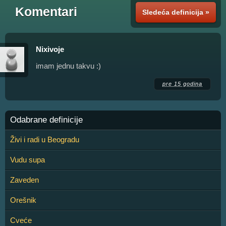
Komentari
Sledeća definicija »
Nixivoje
imam jednu takvu :)
pre 15 godina
Odabrane definicije
Živi i radi u Beogradu
Vudu supa
Zaveden
Orešnik
Cveće