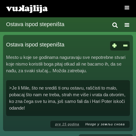
Ostava ispod stepeništa
Ostava ispod stepeništa
Mesto u koje se godinama naguravaju sve nepotrebne stvari
koje nismo koristili boga pitaj otkad ali ne bacamo ih, da se
nađu, za svaki slučaj... Možda zatrebaju.
>Je li Mile, što ne središ ti onu ostavu, raščisti to malo,
pobacaj što nam ne treba, strah me više i vrata da otvorim,
ko zna čega sve tu ima, još samo fali da i Hari Poter iskoči
odande!
pre 15 godina
Негде у земљи снова