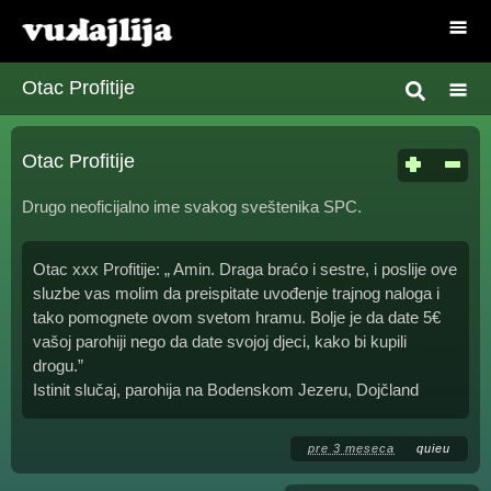
Otac Profitije
Otac Profitije
Drugo neoficijalno ime svakog sveštenika SPC.
Otac xxx Profitije: „ Amin. Draga braćo i sestre, i poslije ove
sluzbe vas molim da preispitate uvođenje trajnog naloga i
tako pomognete ovom svetom hramu. Bolje je da date 5€
vašoj parohiji nego da date svojoj djeci, kako bi kupili
drogu.”
Istinit slučaj, parohija na Bodenskom Jezeru, Dojčland
pre 3 meseca
quieu