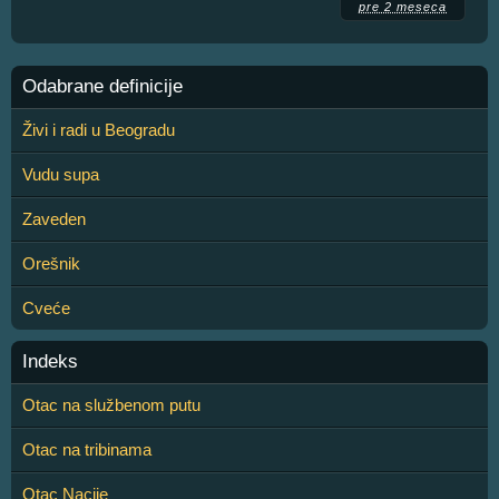
pre 2 meseca
Odabrane definicije
Živi i radi u Beogradu
Vudu supa
Zaveden
Orešnik
Cveće
Indeks
Otac na službenom putu
Otac na tribinama
Otac Nacije