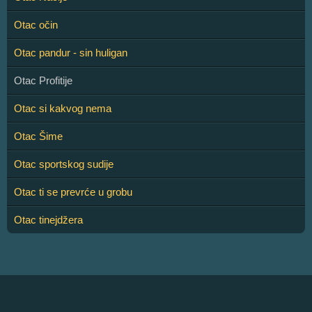
Otac očin
Otac pandur - sin huligan
Otac Profitije
Otac si kakvog nema
Otac Šime
Otac sportskog sudije
Otac ti se prevrće u grobu
Otac tinejdžera