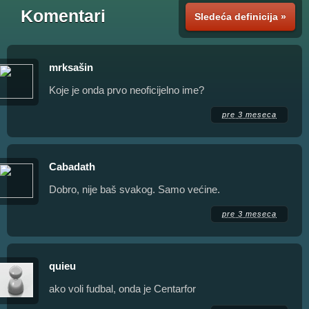
Komentari
Sledeća definicija »
mrksašin
Koje je onda prvo neoficijelno ime?
pre 3 meseca
Cabadath
Dobro, nije baš svakog. Samo većine.
pre 3 meseca
quieu
ako voli fudbal, onda je Centarfor