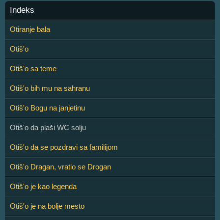
Indeks
Otiranje bala
Otiš'o
Otiš'o sa teme
Otiš'o bih mu na sahranu
Otiš'o Bogu na janjetinu
Otiš'o da plaši WC solju
Otiš'o da se pozdravi sa familijom
Otiš'o Dragan, vratio se Drogan
Otiš'o je kao legenda
Otiš'o je na bolje mesto