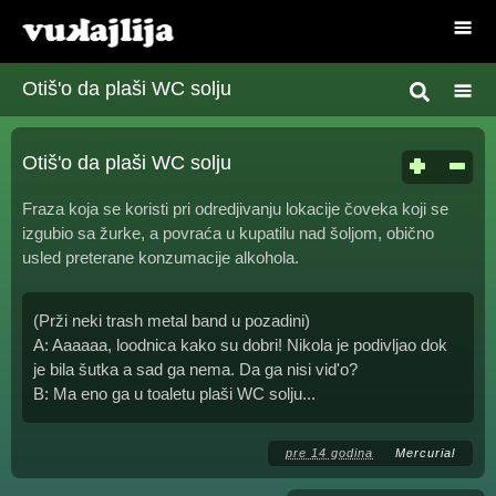
Otiš'o da plaši WC solju
Otiš'o da plaši WC solju
Fraza koja se koristi pri odredjivanju lokacije čoveka koji se
izgubio sa žurke, a povraća u kupatilu nad šoljom, obično
usled preterane konzumacije alkohola.
(Prži neki trash metal band u pozadini)
A: Aaaaaa, loodnica kako su dobri! Nikola je podivljao dok
je bila šutka a sad ga nema. Da ga nisi vid'o?
B: Ma eno ga u toaletu plaši WC solju...
pre 14 godina
Mercurial