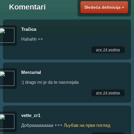
Komentari
Sledeća definicija »
Tračica
Hahahh ++
pre 14 godina
Mercurial
:) drago mi je da te nasmejala
pre 14 godina
vette_zr1
Добрааааааааа +++
Љубав на први поглед