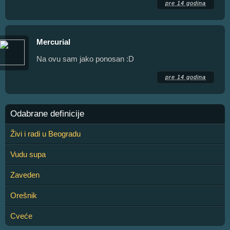
pre 14 godina
Mercurial
Na ovu sam jako ponosan :D
pre 14 godina
Odabrane definicije
Živi i radi u Beogradu
Vudu supa
Zaveden
Orešnik
Cveće