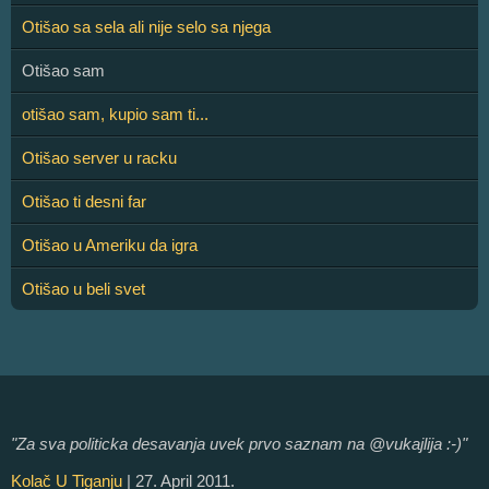
Otišao sa sela ali nije selo sa njega
Otišao sam
otišao sam, kupio sam ti...
Otišao server u racku
Otišao ti desni far
Otišao u Ameriku da igra
Otišao u beli svet
"Za sva politicka desavanja uvek prvo saznam na @vukajlija :-)"
Kolač U Tiganju
| 27. April 2011.