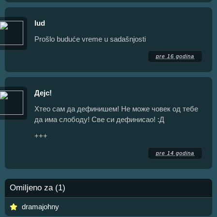
lud
Prošlo buduće vreme u sadašnjosti
pre 16 godina
Дејс!
Хтео сам да дефинишем! Не може човек од тебе
да има слободу! Све си дефинисао! :Д
+++
pre 14 godina
Omiljeno za (1)
dramajohny