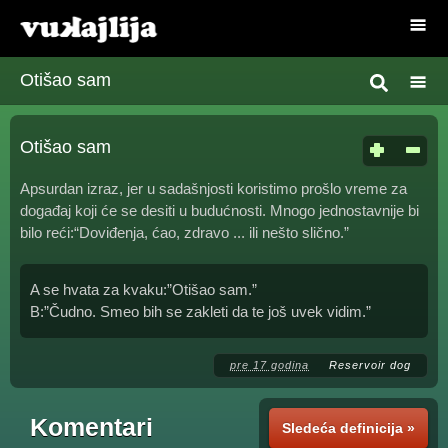
Otišao sam
Otišao sam
Apsurdan izraz, jer u sadašnjosti koristimo prošlo vreme za
događaj koji će se desiti u budućnosti. Mnogo jednostavnije bi
bilo reći:“Doviđenja, ćao, zdravo ... ili nešto slično.”
A se hvata za kvaku:”Otišao sam.”
B:”Čudno. Smeo bih se zakleti da te još uvek vidim.”
pre 17 godina
Reservoir dog
Komentari
Sledeća definicija »