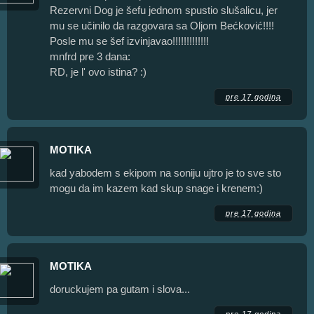
Rezervni Dog je šefu jednom spustio slušalicu, jer
mu se učinilo da razgovara sa Oljom Bećković!!!!
Posle mu se šef izvinjavao!!!!!!!!!!!!!
mnfrd pre 3 dana:
RD, je l' ovo istina? :)
pre 17 godina
MOTIKA
kad yabodem s ekipom na soniju ujtro je to sve sto
mogu da im kazem kad skup snage i krenem:)
pre 17 godina
MOTIKA
doruckujem pa gutam i slova...
pre 17 godina