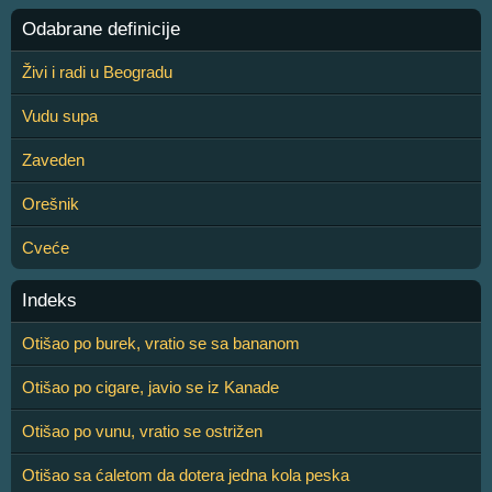
Odabrane definicije
Živi i radi u Beogradu
Vudu supa
Zaveden
Orešnik
Cveće
Indeks
Otišao po burek, vratio se sa bananom
Otišao po cigare, javio se iz Kanade
Otišao po vunu, vratio se ostrižen
Otišao sa ćaletom da dotera jedna kola peska