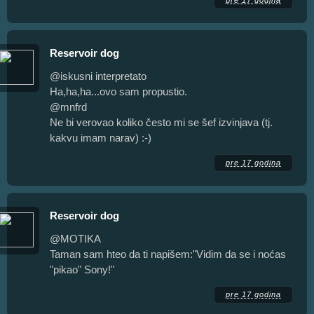
Reservoir dog
@iskusni interpretato
Ha,ha,ha...ovo sam propustio.
@mnfrd
Ne bi verovao koliko često mi se šef izvinjava (tj.
kakvu imam narav) :-)
pre 17 godina
Reservoir dog
@MOTIKA
Taman sam hteo da ti napišem:"Vidim da se i noćas
"pikao" Sony!"
pre 17 godina