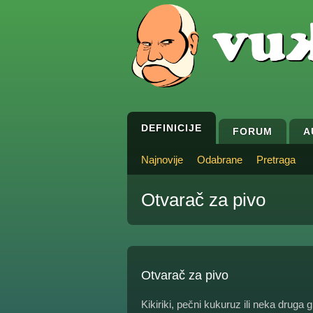
DEFINICIJE
FORUM
A
Najnovije
Odabrane
Pretraga
Otvarač za pivo
Otvarač za pivo
Kikiriki, pečni kukuruz ili neka druga g