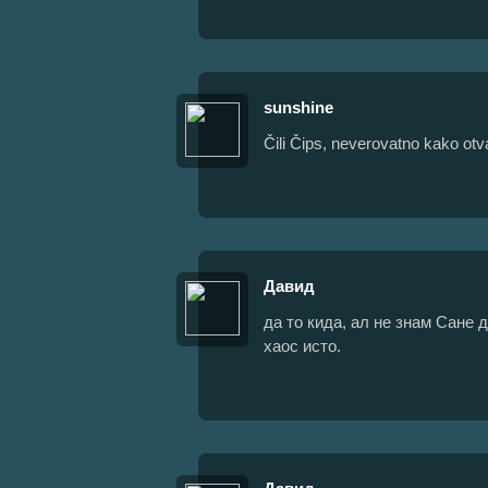
sunshine
Čili Čips, neverovatno kako otva
Давид
да то кида, ал не знам Сане д
хаос исто.