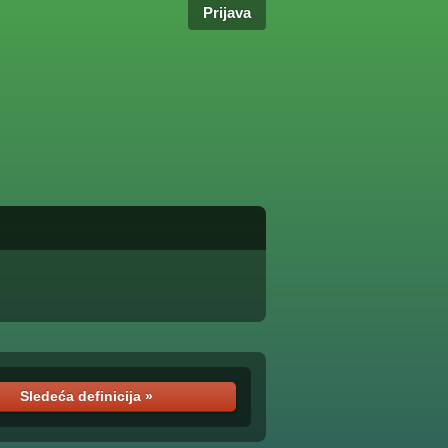
Prijava
Sledeća definicija »