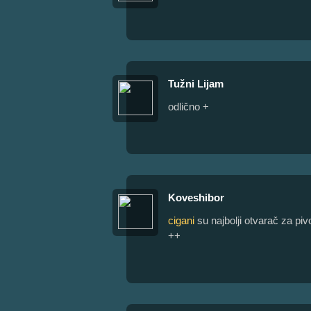
Tužni Lijam
odlično +
Koveshibor
cigani
su najbolji otvarač za pivo
++