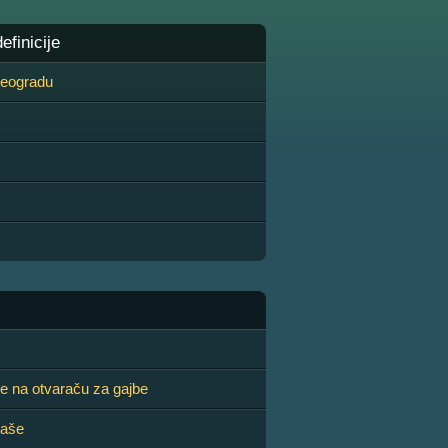
finicije
 Beogradu
e na otvaraču za gajbe
laše