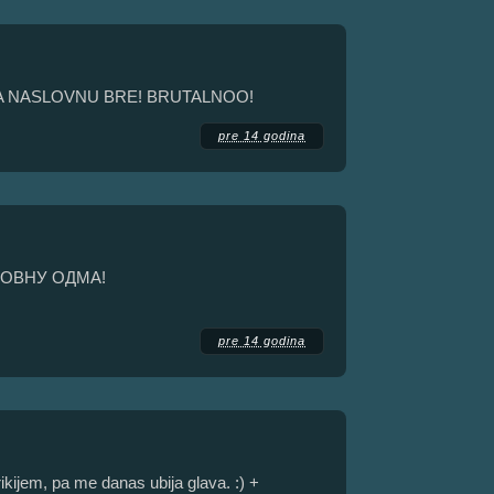
A NASLOVNU BRE! BRUTALNOO!
pre 14 godina
ЛОВНУ ОДМА!
pre 14 godina
ikijem, pa me danas ubija glava. :) +