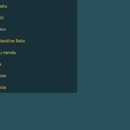
lašu
či
ivo
lastične flaše
ju narodu
a
sta
sta