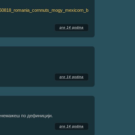
t060818_romania_cornnuts_mogy_mexicorn_barbecue_chili.jpg
pre 14 godina
pre 14 godina
ренемажеш по дефиницији.
pre 14 godina