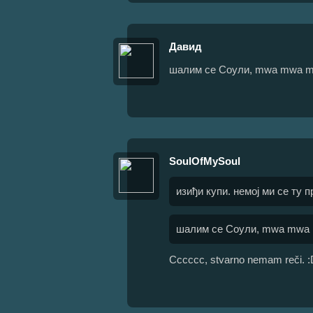
Давид
шалим се Соули, mwa mwa m
SoulOfMySoul
изиђи купи. немој ми се ту
шалим се Соули, mwa mwa 
Cccccc, stvarno nemam reči. :