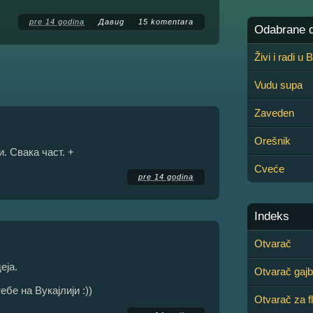
pre 14 godina
Давид
15 komentara
Odabrane de
Živi i radi u
Vudu supa
Zaveden
Orešnik
и. Свака част. +
Cveće
pre 14 godina
Indeks
Otvarač
еја.
Otvarač gajb
бе на Вукајлији :))
Otvarač za f