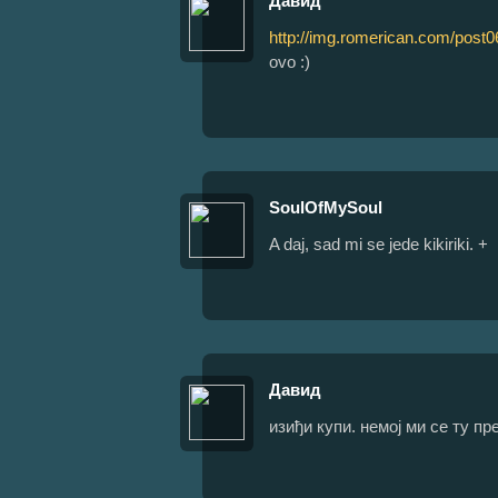
Давид
http://img.romerican.com/pos
ovo :)
SoulOfMySoul
A daj, sad mi se jede kikiriki. +
Давид
изиђи купи. немој ми се ту п