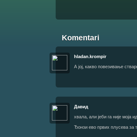
Komentari
hladan.krompir
А јој, какво повезивање ствар
Давид
хвала, али јеби га није моја ид
Ђонзи ево првих плусева за те