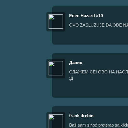
Eden Hazard #10
OVO ZASLUZUJE DA ODE N
Давид
СЛАЖЕМ СЕ! ОВО НА НАС
:Д
frank drebin
Baš sam sinoć preterao sa kikir