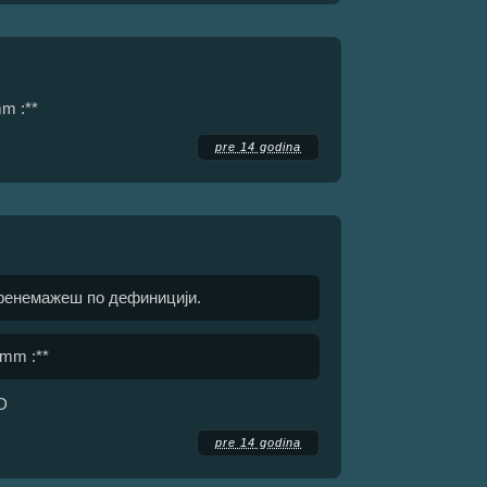
m :**
pre 14 godina
 пренемажеш по дефиницији.
mm :**
D
pre 14 godina