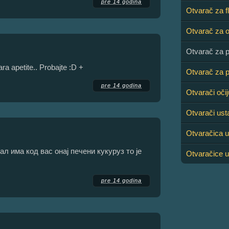
pre 14 godina
Otvarač za f
Otvarač za o
Otvarač za p
ra apetite.. Probajte :D +
Otvarač za p
pre 14 godina
Otvarači oči
Otvarači ust
Otvaračica u
ал има код вас онај печени кукуруз то је
Otvaračice u
pre 14 godina