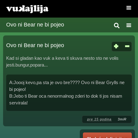
Ovo ni Bear ne bi pojeo
Ovo ni Bear ne bi pojeo
Kad si gladan kao vuk a keva ti skuva nesto sto ne volis
jesti.bungur,popara...
A:Joooj kevo,pa sta je ovo bre???? Ovo ni Bear Grylls ne
bi pojeo!
B:Jebo ti Bear oca nenormalnog zderi to dok ti jos nisam
servirala!
pre 15 godina
3miR