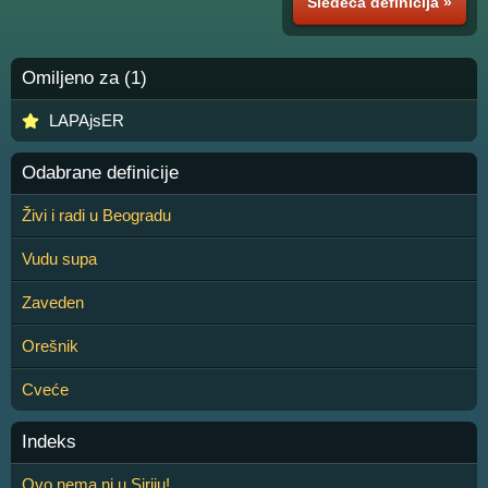
Sledeća definicija »
Omiljeno za (1)
LAPAjsER
Odabrane definicije
Živi i radi u Beogradu
Vudu supa
Zaveden
Orešnik
Cveće
Indeks
Ovo nema ni u Siriju!