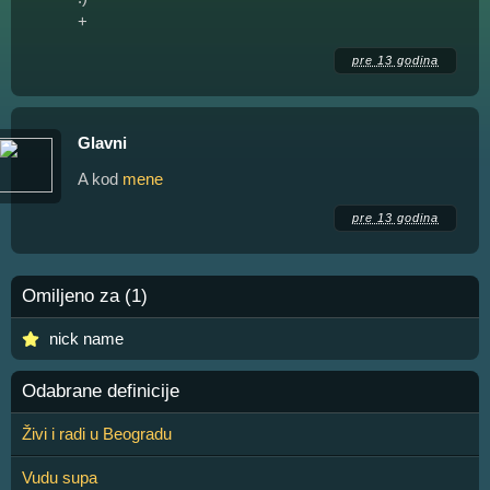
+
pre 13 godina
Glavni
A kod
mene
pre 13 godina
Omiljeno za (1)
nick name
Odabrane definicije
Živi i radi u Beogradu
Vudu supa