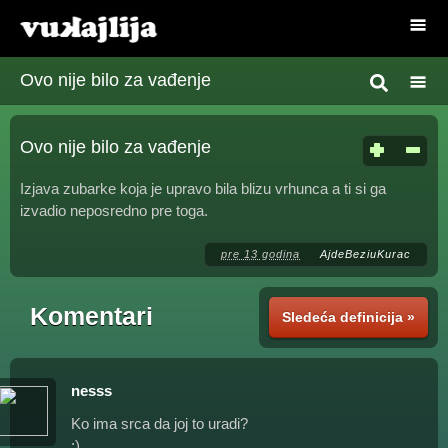
Ovo nije bilo za vađenje
Ovo nije bilo za vađenje
Izjava zubarke koja je upravo bila blizu vrhunca a ti si ga
izvadio neposredno pre toga.
pre 13 godina
AjdeBeziuKurac
Komentari
Sledeća definicija »
nesss
Ko ima srca da joj to uradi?
:)