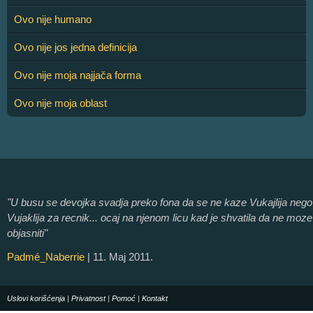
Ovo nije humano
Ovo nije jos jedna definicija
Ovo nije moja najjača forma
Ovo nije moja oblast
"U busu se devojka svadja preko fona da se ne kaze Vukajlija nego
Vujaklija za recnik... ocaj na njenom licu kad je shvatila da ne moze
objasniti"
Padmé_Naberrie
| 11. Maj 2011.
Uslovi korišćenja
|
Privatnost
|
Pomoć
|
Kontakt