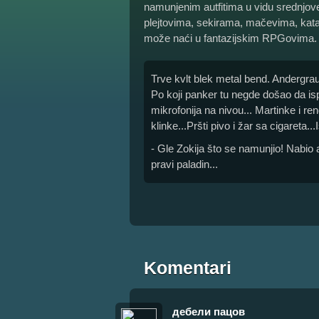
namunjenim autfitima u vidu srednjove
plejtovima, sekirama, mačevima, kata
može naći u fantazijskim RPGovima.
Trve kvlt blek metal bend. Andergra
Po koji panker tu negde došao da isp
mikrofonija na nivou... Martinke i r
klinke...Pršti pivo i žar sa cigareta..
- Gle Zokija što se namunjio! Nabio a
pravi paladin...
Komentari
дебели пацов