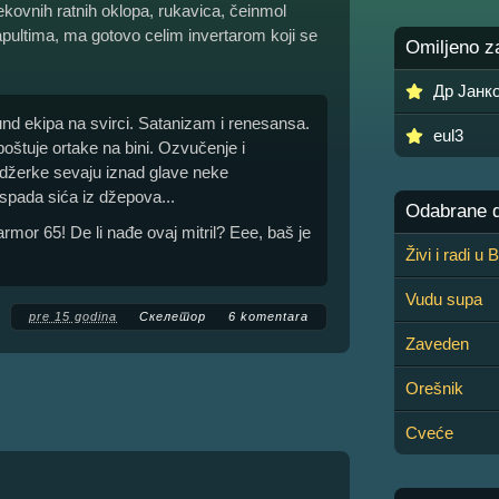
kovnih ratnih oklopa, rukavica, čeinmol
pultima, ma gotovo celim invertarom koji se
Omiljeno z
Др Јанк
und ekipa na svirci. Satanizam i renesansa.
eul3
oštuje ortake na bini. Ozvučenje i
endžerke sevaju iznad glave neke
.Ispada sića iz džepova...
Odabrane de
rmor 65! De li nađe ovaj mitril? Eee, baš je
Živi i radi u
Vudu supa
pre 15 godina
Скелетор
6 komentara
Zaveden
Orešnik
Cveće