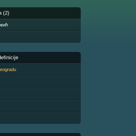
a (2)
овић
finicije
 Beogradu