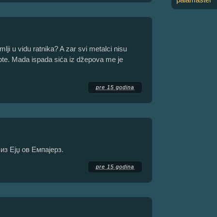
mlji u vidu ratnika? A zar svi metalci nisu
ote. Mada ispada sića iz džepova me je
pre 15 godina
из Ејџ ов Емпајерз.
pre 15 godina