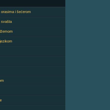
hah
 orasima i šećerom
 svašta
 džemom
 jezikom
om
e