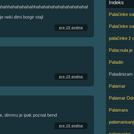
Indeks
ahahhahahahahahhahahahahahahahahahahahahahahahahhahahaha
Palačinke sa
e neki dimi borgir stajl
Palačinke sa
pre 15 godina
palačinke ž
Palacnula je
Paladin
Paladinizam
pre 15 godina
Palamar
Palamar Od
Palamara
e, dimmu je ipak poznat bend
palamarisanj
pre 15 godina
palamaster