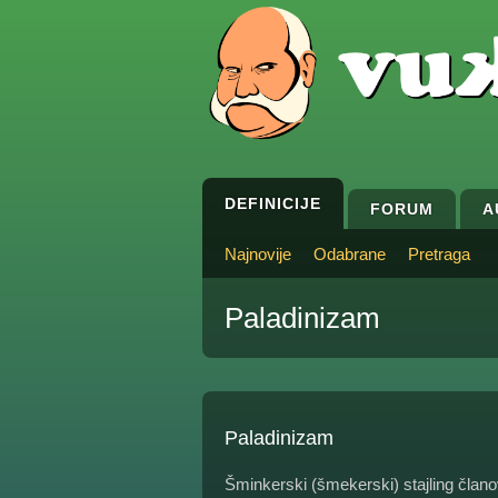
DEFINICIJE
FORUM
A
Najnovije
Odabrane
Pretraga
Paladinizam
Paladinizam
Šminkerski (šmekerski) stajling člano