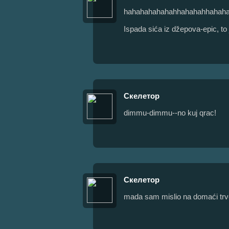
hahahahahahahhahahahhahah
Ispada sića iz džepova-epic, to j
Скелетор
dimmu-dimmu--no kuj qrac!
Скелетор
mada sam mislio na domaći trv