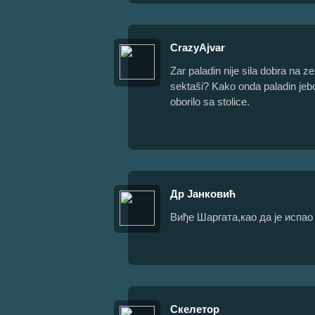
CrazyAjvar
Zar paladin nije sila dobra na ze
sektaši? Kako onda paladin jeb
oborilo sa stolice.
Др Јанковић
Виђе Шаргата,као да је испао 
Скелетор