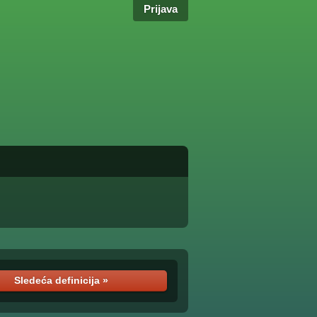
Prijava
Sledeća definicija »