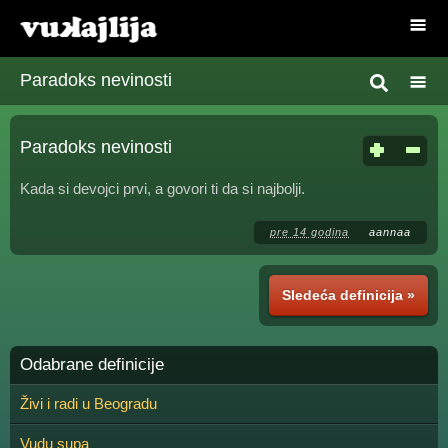
Paradoks nevinosti
Paradoks nevinosti
Kada si devojci prvi, a govori ti da si najbolji.
pre 14 godina
aannaa
Sledeća definicija »
Odabrane definicije
Živi i radi u Beogradu
Vudu supa